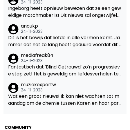
24-11-2023
Ingeborg heeft opnieuw bewezen dat ze een gew
eldige matchmaker is! Dit nieuws zal ongetwijfeld
een positief effect hebben op de LGBT-gemeens
anoukp
chap. Ik kijk er naar uit om hun liefdesverhaal te v
24-11-2023
olgen.
Dit is het bewijs dat liefde in alle vormen komt. Ja
mmer dat het zo lang heeft geduurd voordat dit i
n 'Blind Getrouwd' werd getoond, maar beter laat
mediafreak84
dan nooit.
24-11-2023
Fantastisch dat 'Blind Getrouwd' zo'n progressiev
e stap zet! Het is geweldig om liefdesverhalen te
zien die de norm wat uitdagen. Ik kijk uit naar de r
muziekexpertw
est van het seizoen.
24-11-2023
Wat een groot nieuws! Ik kan niet wachten tot m
aandag om de chemie tussen Karen en haar part
ner te zien. Dit spreekt boekdelen over het respe
ct van VTM voor inclusiviteit en diversiteit.
COMMUNITY