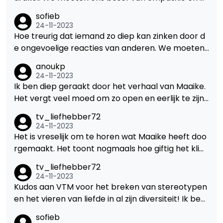
edeleven blijven vergroten, zodat slachtoffers zic
sofieb
h gesteund en begrepen voelen, in plaats van zic
24-11-2023
h terug te moeten trekken uit angst voor negatie
Hoe treurig dat iemand zo diep kan zinken door d
ve reacties.
e ongevoelige reacties van anderen. We moeten
ons allemaal realiseren dat onze woorden een gr
anoukp
ote impact kunnen hebben. Steun en begrip zijn z
24-11-2023
o belangrijk in deze situaties.
Ik ben diep geraakt door het verhaal van Maaike.
Het vergt veel moed om zo open en eerlijk te zijn
over zulke pijnlijke ervaringen. Het is belangrijk om
tv_liefhebber72
hierover te blijven praten en mensen ervan bewu
24-11-2023
st te maken.
Het is vreselijk om te horen wat Maaike heeft doo
rgemaakt. Het toont nogmaals hoe giftig het klim
aat kan zijn voor slachtoffers van ongepast gedra
tv_liefhebber72
g. Wees sterk, Maaike!
24-11-2023
Kudos aan VTM voor het breken van stereotypen
en het vieren van liefde in al zijn diversiteit! Ik ben
zo enthousiast om deze unieke liefdesreis van Kar
sofieb
en en haar partner te volgen.