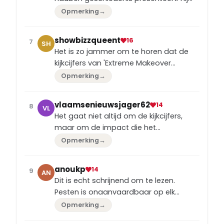
maakt het spannend en relevant.
Opmerking
→
showbizzqueent
16
7
SH
Het is zo jammer om te horen dat de
kijkcijfers van 'Extreme Makeover
Vlaanderen' zijn gedaald. Ik vind het
Opmerking
→
programma echt geweldig en de
manier waarop James Cooke en zijn
vlaamsenieuwsjager62
14
8
VL
team de levens van mensen
Het gaat niet altijd om de kijkcijfers,
veranderen, is gewoon inspirerend.
maar om de impact die het
programma heeft op het leven van de
Opmerking
→
mensen. En 'Extreme Makeover
Vlaanderen' heeft zeker een grote
anoukp
14
9
AN
impact. Ik blijf zeker kijken!
Dit is echt schrijnend om te lezen.
Pesten is onaanvaardbaar op elk
niveau en geestelijke mishandeling
Opmerking
→
moet serieus worden genomen. Sterkte