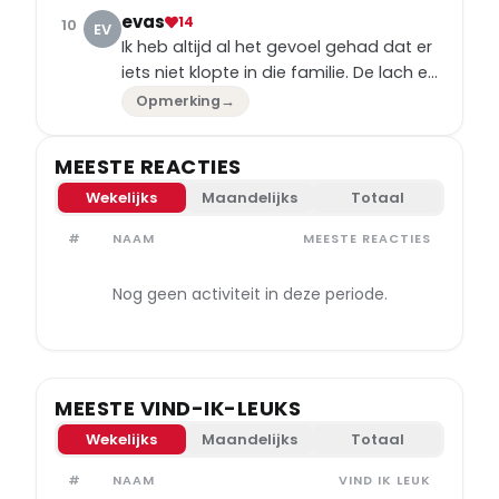
aan Caroline in haar herstelproces.
evas
14
10
EV
Ik heb altijd al het gevoel gehad dat er
iets niet klopte in die familie. De lach en
de glamour verbergen vaak een
Opmerking
→
diepere realiteit. Dit bewijst het nog
maar eens.
MEESTE REACTIES
Wekelijks
Maandelijks
Totaal
#
NAAM
MEESTE REACTIES
Nog geen activiteit in deze periode.
MEESTE VIND-IK-LEUKS
Wekelijks
Maandelijks
Totaal
#
NAAM
VIND IK LEUK