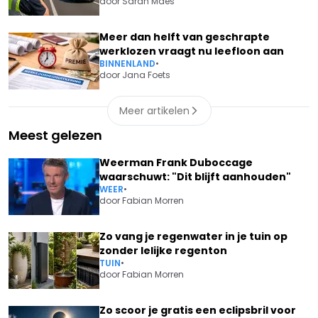
door
Sarah Maes
Meer dan helft van geschrapte
werklozen vraagt nu leefloon aan
BINNENLAND
•
door
Jana Foets
Meer artikelen
Meest gelezen
Weerman Frank Duboccage
waarschuwt: "Dit blijft aanhouden"
WEER
•
door
Fabian Morren
Zo vang je regenwater in je tuin op
zonder lelijke regenton
TUIN
•
door
Fabian Morren
Zo scoor je gratis een eclipsbril voor