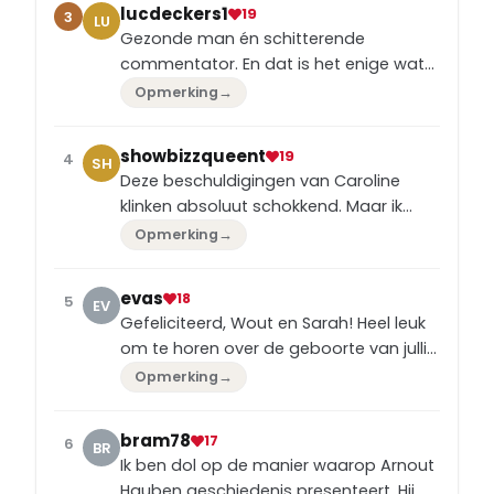
voorschrijft.
lucdeckers1
19
3
LU
Gezonde man én schitterende
commentator. En dat is het enige wat
voor ONS geldt !!
Opmerking
→
showbizzqueent
19
4
SH
Deze beschuldigingen van Caroline
klinken absoluut schokkend. Maar ik
vraag me wel af of er ook een andere
Opmerking
→
kant van het verhaal is, zoals de familie
Meiland die zou vertellen.
evas
18
5
EV
Gefeliciteerd, Wout en Sarah! Heel leuk
om te horen over de geboorte van jullie
tweede zoontje. En echt respect voor
Opmerking
→
jullie beslissing om privacy van jullie
gezin te beschermen!
bram78
17
6
BR
Ik ben dol op de manier waarop Arnout
Hauben geschiedenis presenteert. Hij