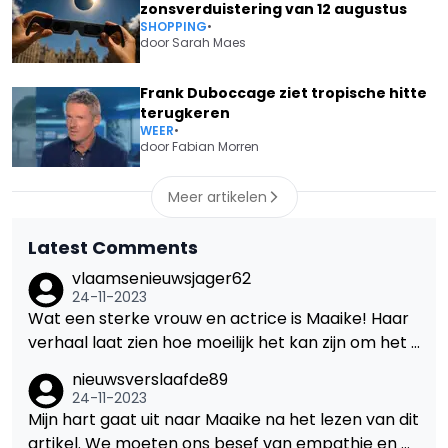
zonsverduistering van 12 augustus
SHOPPING
•
door
Sarah Maes
Frank Duboccage ziet tropische hitte
terugkeren
WEER
•
door
Fabian Morren
Meer artikelen
Latest Comments
vlaamsenieuwsjager62
24-11-2023
Wat een sterke vrouw en actrice is Maaike! Haar
verhaal laat zien hoe moeilijk het kan zijn om het s
lachtoffer te zijn van iets als dit, zeker in de openb
nieuwsverslaafde89
aarheid. Hopelijk kan haar verhaal anderen helpe
24-11-2023
n in een soortgelijke situatie.
Mijn hart gaat uit naar Maaike na het lezen van dit
artikel. We moeten ons besef van empathie en m