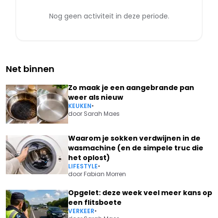
Nog geen activiteit in deze periode.
Net binnen
Zo maak je een aangebrande pan
weer als nieuw
KEUKEN
•
door
Sarah Maes
Waarom je sokken verdwijnen in de
wasmachine (en de simpele truc die
het oplost)
LIFESTYLE
•
door
Fabian Morren
Opgelet: deze week veel meer kans op
een flitsboete
VERKEER
•