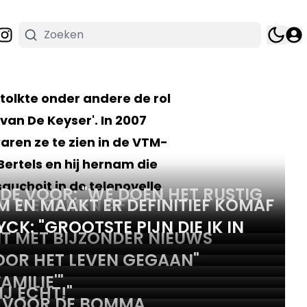
rtolkte onder andere de rol
van De Keyser'. In 2007
aren ze te zien in de VTM-
 Bertels en hij hernam die
sauchoit in de telenovelle
FDE VOOR: "WE DOEN HET RUSTIG
N WE SAMEN AF"
OM EN MAAKT ER DEFINITIEF KOMAF
K: "GROOTSTE PIJN DIE IK IN
MT MET BIJZONDER NIEUWS
OOR HET LEVEN GEGAAN"
MILIE'"
IJ ECHT!"
G VOOR DE BOMMA