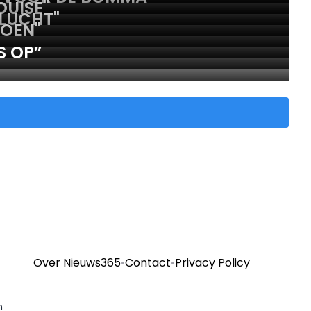
OUISE"
KLUCHT"
DOEN"
S OP”
Over Nieuws365
•
Contact
•
Privacy Policy
n