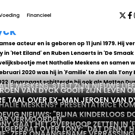
Voeding
Financieel
yck
mse acteur en is geboren op 11 juni 1979. Hij ve
 in 'Het Eiland' en Ruben Lenaerts in 'De Smaak 
welijksbootje met Nathalie Meskens en samen w
ebruari 2020 was hij in 'Familie' te zien als Tony
022. Daarnaast schitterde hij ook als Matteo Du
LIE MESKENS, STELT ZIJN NIEUWE LIE
OVER BREUK: "DIT HOOFDSTUK SLUITE
JEROEN VAN DYCK GOOIT ZIJN LEVEN 
E TAAL OVER EX-MAN JEROEN VAN DYC
THALIE MESKENS? PRESENTATRICE KO
EVIG NIEUWS: "BIJNA KINDERLOOS D
HAAR VERMOORDEN"
NY GAAT HET OVERHOOP ZETTEN IN 'FA
UITGEPRAAT OVER TONY: "DAT DENKT H
LIE': ZEER ONAANGENAME VERRASSIN