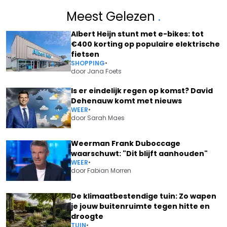
Meest Gelezen
.
Albert Heijn stunt met e-bikes: tot
€400 korting op populaire elektrische
fietsen
SHOPPING
•
door
Jana Foets
Is er eindelijk regen op komst? David
Dehenauw komt met nieuws
WEER
•
door
Sarah Maes
Weerman Frank Duboccage
waarschuwt: "Dit blijft aanhouden"
WEER
•
door
Fabian Morren
De klimaatbestendige tuin: Zo wapen
je jouw buitenruimte tegen hitte en
droogte
TUIN
•