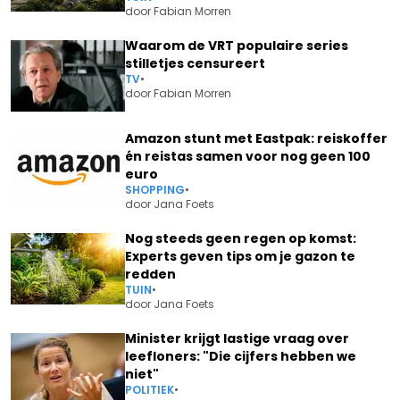
door
Fabian Morren
Waarom de VRT populaire series
stilletjes censureert
TV
•
door
Fabian Morren
Amazon stunt met Eastpak: reiskoffer
én reistas samen voor nog geen 100
euro
SHOPPING
•
door
Jana Foets
Nog steeds geen regen op komst:
Experts geven tips om je gazon te
redden
TUIN
•
door
Jana Foets
Minister krijgt lastige vraag over
leefloners: "Die cijfers hebben we
niet"
POLITIEK
•