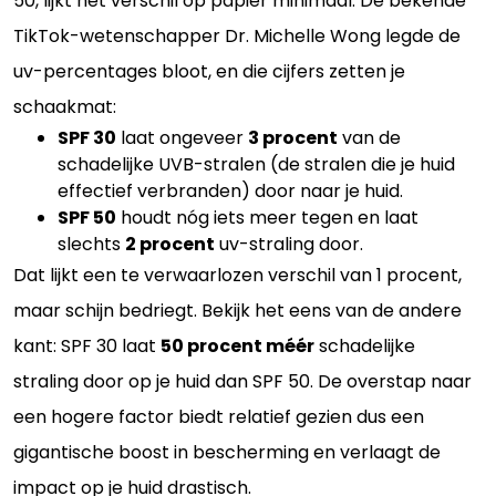
50, lijkt het verschil op papier minimaal. De bekende
TikTok-wetenschapper Dr. Michelle Wong legde de
uv-percentages bloot, en die cijfers zetten je
schaakmat:
SPF 30
laat ongeveer
3 procent
van de
schadelijke UVB-stralen (de stralen die je huid
effectief verbranden) door naar je huid.
SPF 50
houdt nóg iets meer tegen en laat
slechts
2 procent
uv-straling door.
Dat lijkt een te verwaarlozen verschil van 1 procent,
maar schijn bedriegt. Bekijk het eens van de andere
kant: SPF 30 laat
50 procent méér
schadelijke
straling door op je huid dan SPF 50. De overstap naar
een hogere factor biedt relatief gezien dus een
gigantische boost in bescherming en verlaagt de
impact op je huid drastisch.