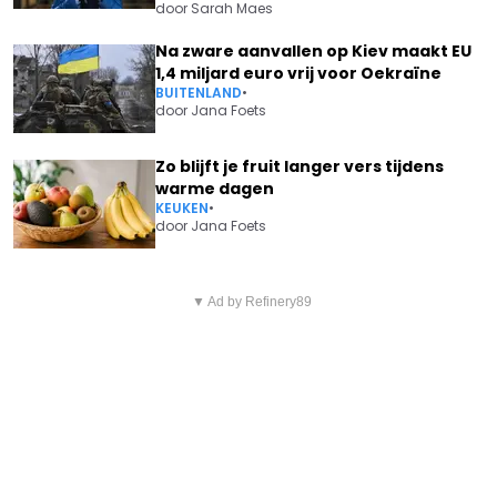
door
Sarah Maes
Na zware aanvallen op Kiev maakt EU
1,4 miljard euro vrij voor Oekraïne
BUITENLAND
•
door
Jana Foets
Zo blijft je fruit langer vers tijdens
warme dagen
KEUKEN
•
door
Jana Foets
Vorig artikel
Volgend artikel
ONGELOOF OVER WAT WOUT
▼ Ad by Refinery89
VOLLEDIG PROGRAMMA:
VAN AERT ALLEMAAL DOET:
EVENEPOEL HAKT KNOOP DOOR
“WAT?!”
OVER DEELNAME AAN RONDE
VAN VLAANDEREN