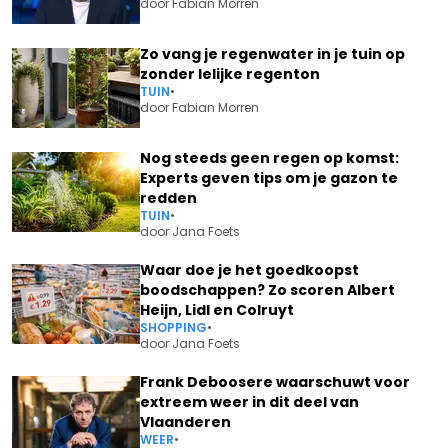
door
Fabian Morren
Zo vang je regenwater in je tuin op
zonder lelijke regenton
TUIN
•
door
Fabian Morren
Nog steeds geen regen op komst:
Experts geven tips om je gazon te
redden
TUIN
•
door
Jana Foets
Waar doe je het goedkoopst
boodschappen? Zo scoren Albert
Heijn, Lidl en Colruyt
SHOPPING
•
door
Jana Foets
Frank Deboosere waarschuwt voor
extreem weer in dit deel van
Vlaanderen
WEER
•