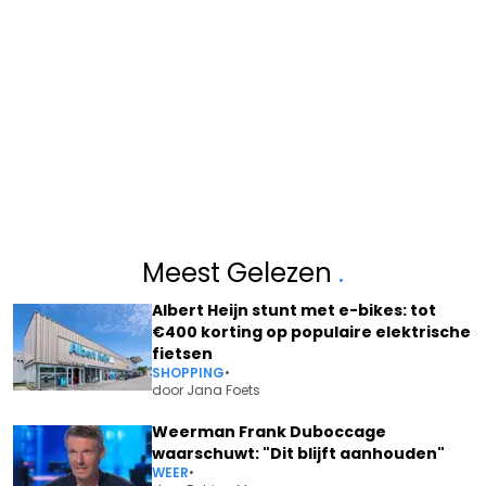
Meest Gelezen
.
Albert Heijn stunt met e-bikes: tot
€400 korting op populaire elektrische
fietsen
SHOPPING
•
door
Jana Foets
Weerman Frank Duboccage
waarschuwt: "Dit blijft aanhouden"
WEER
•