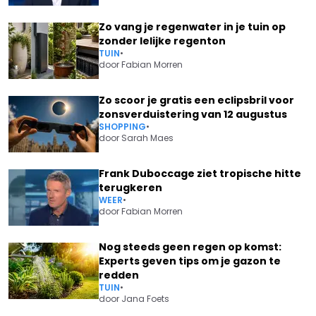
Zo vang je regenwater in je tuin op
zonder lelijke regenton
TUIN
•
door
Fabian Morren
Zo scoor je gratis een eclipsbril voor
zonsverduistering van 12 augustus
SHOPPING
•
door
Sarah Maes
Frank Duboccage ziet tropische hitte
terugkeren
WEER
•
door
Fabian Morren
Nog steeds geen regen op komst:
Experts geven tips om je gazon te
redden
TUIN
•
door
Jana Foets