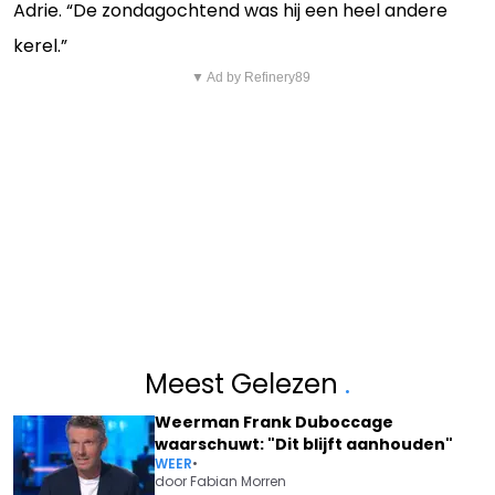
Adrie. “De zondagochtend was hij een heel andere
kerel.”
▼ Ad by Refinery89
Meest Gelezen
.
Weerman Frank Duboccage
waarschuwt: "Dit blijft aanhouden"
WEER
•
door
Fabian Morren