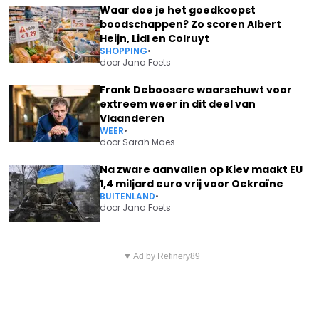
Waar doe je het goedkoopst
boodschappen? Zo scoren Albert
Heijn, Lidl en Colruyt
SHOPPING
•
door
Jana Foets
Frank Deboosere waarschuwt voor
extreem weer in dit deel van
Vlaanderen
WEER
•
door
Sarah Maes
Na zware aanvallen op Kiev maakt EU
1,4 miljard euro vrij voor Oekraïne
BUITENLAND
•
door
Jana Foets
Vorig artikel
Volgend artikel
‘VTM NIEUWS’-ANKER
▼ Ad by Refinery89
‘REGI HEEFT EEN NIEUW LIEF NA
CATHÉRINE MOERKERKE DOET
BREUK MET ELKE VANELDEREN’
ONTHULLING IN LIVE-