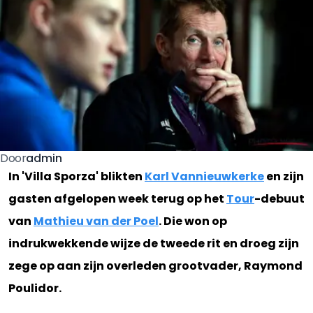
admin
Door
In 'Villa Sporza' blikten
Karl Vannieuwkerke
en zijn
gasten afgelopen week terug op het
Tour
-debuut
van
Mathieu van der Poel
. Die won op
indrukwekkende wijze de tweede rit en droeg zijn
zege op aan zijn overleden grootvader, Raymond
Poulidor.