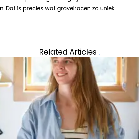
n. Dat is precies wat gravelracen zo uniek
Volgend artikel
D: "DE SOAP
'ZO GAAT HET A
Related Articles
.
'THUIS' NA DRA