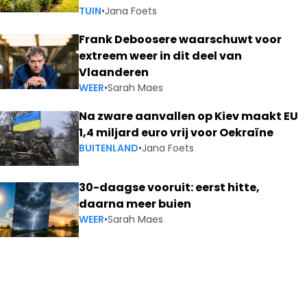
TUIN
•
Jana Foets
Frank Deboosere waarschuwt voor
extreem weer in dit deel van
Vlaanderen
WEER
•
Sarah Maes
Na zware aanvallen op Kiev maakt EU
1,4 miljard euro vrij voor Oekraïne
BUITENLAND
•
Jana Foets
30-daagse vooruit: eerst hitte,
daarna meer buien
WEER
•
Sarah Maes