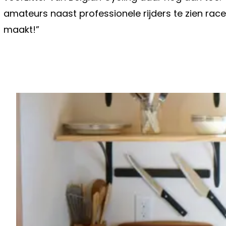
amateurs naast professionele rijders te zien race
maakt!”
Vorig artikel
'THUIS'-KIJKERS KOMEN IN OPSTAN
GAAT HELEMAAL KAPOT"