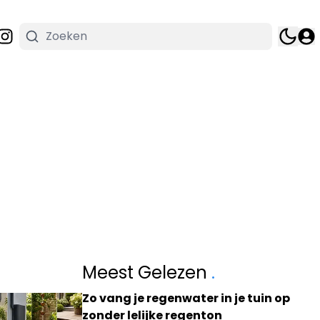
Meest Gelezen
.
Zo vang je regenwater in je tuin op
zonder lelijke regenton