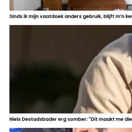
Sinds ik mijn vaatdoek anders gebruik, blijft m’n keu
Niels Destadsbader erg somber: "Dit maakt me die