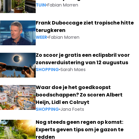
TUIN
•
Fabian Morren
Frank Duboccage ziet tropische hitte
terugkeren
WEER
•
Fabian Morren
Zo scoor je gratis een eclipsbril voor
zonsverduistering van 12 augustus
SHOPPING
•
Sarah Maes
Waar doe je het goedkoopst
boodschappen? Zo scoren Albert
Heijn, Lidl en Colruyt
SHOPPING
•
Jana Foets
Nog steeds geen regen op komst:
Experts geven tips om je gazon te
redden