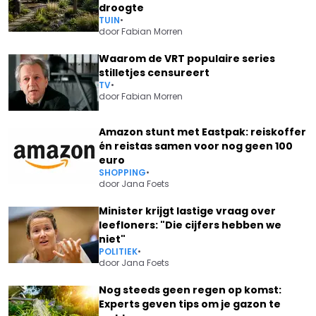
droogte
TUIN
•
door
Fabian Morren
Waarom de VRT populaire series
stilletjes censureert
TV
•
door
Fabian Morren
Amazon stunt met Eastpak: reiskoffer
én reistas samen voor nog geen 100
euro
SHOPPING
•
door
Jana Foets
Minister krijgt lastige vraag over
leefloners: "Die cijfers hebben we
niet"
POLITIEK
•
door
Jana Foets
Nog steeds geen regen op komst:
Experts geven tips om je gazon te