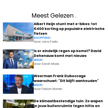
Meest Gelezen
.
Albert Heijn stunt met e-bikes: tot
€400 korting op populaire elektrische
fietsen
SHOPPING
•
door
Jana Foets
Is er eindelijk regen op komst? David
Dehenauw komt met nieuws
WEER
•
door
Sarah Maes
Weerman Frank Duboccage
waarschuwt: "Dit blijft aanhouden"
WEER
•
door
Fabian Morren
De klimaatbestendige tuin: Zo wapen
je jouw buitenruimte tegen hitte en