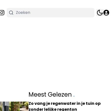
Meest Gelezen
.
Zo vang je regenwater in je tuin op
zonder lelijke regenton