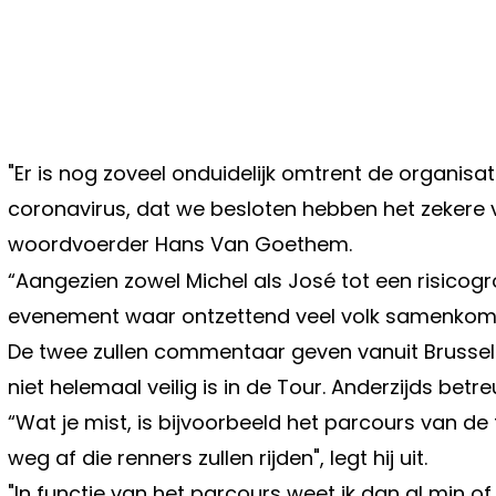
"Er is nog zoveel onduidelijk omtrent de organisa
coronavirus, dat we besloten hebben het ­zekere
woordvoerder Hans Van Goethem.
“Aangezien zowel Michel als José tot een ­risicog
evenement waar ontzettend veel volk ­samenkomt
De twee zullen commentaar geven vanuit Brussel.
niet helemaal veilig is in de Tour. Anderzijds betreu
“Wat je mist, is bijvoorbeeld het parcours van de
weg af die renners zullen rijden", legt hij uit.
"In functie van het parcours weet ik dan al min of