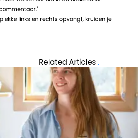
e commentaar."
plekke links en rechts opvangt, kruiden je
Volgend artikel
N TEGEN HET
NATALIA DEELT 
Related Articles
.
OETEN LEREN
VAN DOCHTERTJE