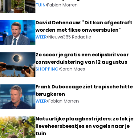
TUIN
•
Fabian Morren
David Dehenauw: "Dit kan afgestraft
worden met fikse onweersbuien"
WEER
•
Nieuws365 Redactie
Zo scoor je gratis een eclipsbril voor
zonsverduistering van 12 augustus
SHOPPING
•
Sarah Maes
Frank Duboccage ziet tropische hitte
terugkeren
WEER
•
Fabian Morren
Natuurlijke plaagbestrijders: zo lok je
lieveheersbeestjes en vogels naar je
tuin