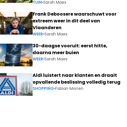
TUIN
•
Sarah Maes
Frank Deboosere waarschuwt voor
extreem weer in dit deel van
Vlaanderen
WEER
•
Sarah Maes
30-daagse vooruit: eerst hitte,
daarna meer buien
WEER
•
Sarah Maes
Aldi luistert naar klanten en draait
opvallende beslissing volledig terug
SHOPPING
•
Fabian Morren