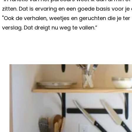
zitten. Dat is ervaring en een goede basis voor j
"Ook de verhalen, weetjes en geruchten die je ter 
verslag. Dat dreigt nu weg te vallen.”
Vorig artikel
"ER IS VOLGEND JAAR GEEN VACCI
CORONAVIRUS, WE GAAN ERMEE M
LEVEN"