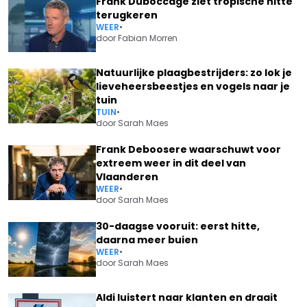
Frank Duboccage ziet tropische hitte
terugkeren
WEER
•
door
Fabian Morren
Natuurlijke plaagbestrijders: zo lok je
lieveheersbeestjes en vogels naar je
tuin
TUIN
•
door
Sarah Maes
Frank Deboosere waarschuwt voor
extreem weer in dit deel van
Vlaanderen
WEER
•
door
Sarah Maes
30-daagse vooruit: eerst hitte,
daarna meer buien
WEER
•
door
Sarah Maes
Aldi luistert naar klanten en draait