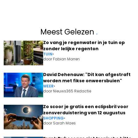
Meest Gelezen
.
Zo vang je regenwater in je tuin op
zonder lelijke regenton
TUIN
•
door
Fabian Morren
David Dehenauw: "Dit kan afgestraft
worden met fikse onweersbuien"
WEER
•
door
Nieuws365 Redactie
Zo scoor je gratis een eclipsbril voor
zonsverduistering van 12 augustus
SHOPPING
•
door
Sarah Maes