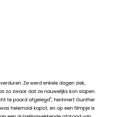
e verduren. Ze werd enkele dagen ziek,
as zo zwaar dat ze nauwelijks kon slapen.
t te paard afgelegd", herinnert Gunther
 was helemaal kapot, en op een filmpje is
 van een duizelingwekkende afgrond van