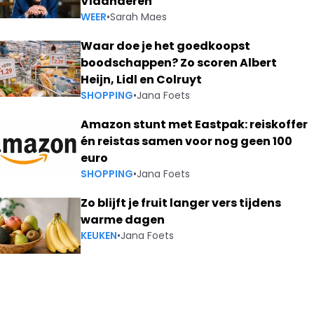
Vlaanderen
WEER
•
Sarah Maes
Waar doe je het goedkoopst
boodschappen? Zo scoren Albert
Heijn, Lidl en Colruyt
SHOPPING
•
Jana Foets
Amazon stunt met Eastpak: reiskoffer
én reistas samen voor nog geen 100
euro
SHOPPING
•
Jana Foets
Zo blijft je fruit langer vers tijdens
warme dagen
KEUKEN
•
Jana Foets