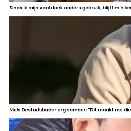
Sinds ik mijn vaatdoek anders gebruik, blijft m’n keu
Niels Destadsbader erg somber: "Dit maakt me die