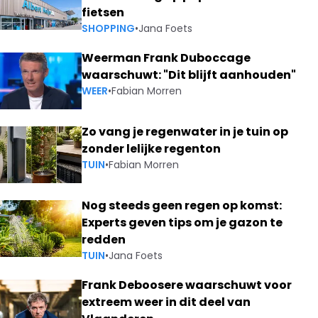
fietsen
SHOPPING
•
Jana Foets
Weerman Frank Duboccage
waarschuwt: "Dit blijft aanhouden"
WEER
•
Fabian Morren
Zo vang je regenwater in je tuin op
zonder lelijke regenton
TUIN
•
Fabian Morren
Nog steeds geen regen op komst:
Experts geven tips om je gazon te
redden
TUIN
•
Jana Foets
Frank Deboosere waarschuwt voor
extreem weer in dit deel van