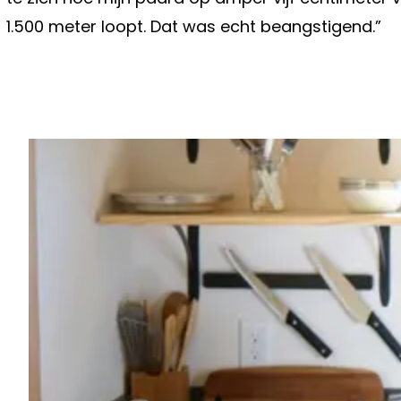
1.500 meter loopt. Dat was echt beangstigend.”
Vorig artikel
LAURA TESORO DOET ERG DROEVI