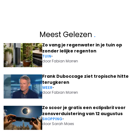
Meest Gelezen
.
Zo vang je regenwater in je tuin op
zonder lelijke regenton
TUIN
•
door
Fabian Morren
Frank Duboccage ziet tropische hitte
terugkeren
WEER
•
door
Fabian Morren
Zo scoor je gratis een eclipsbril voor
zonsverduistering van 12 augustus
SHOPPING
•
door
Sarah Maes