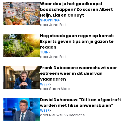
Waar doe je het goedkoopst
boodschappen? Zo scoren Albert
Heijn, Lidl en Colruyt
SHOPPING
•
door
Jana Foets
Nog steeds geen regen op komst:
Experts geven tips om je gazon te
redden
TUIN
•
door
Jana Foets
Frank Deboosere waarschuwt voor
extreem weer in dit deel van
Vlaanderen
WEER
•
door
Sarah Maes
David Dehenauw: "Dit kan afgestraft
worden met fikse onweersbuien"
WEER
•
door
Nieuws365 Redactie