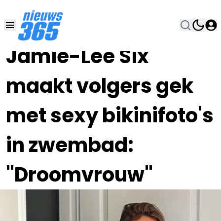
23 SEP 2022, 16:30
•
Jamie-Lee Six
maakt volgers gek
met sexy bikinifoto's
in zwembad:
"Droomvrouw"