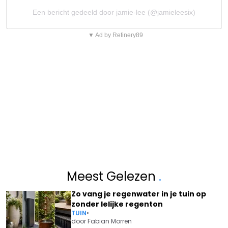
Een bericht gedeeld door jamie-lee (@jamieleesix)
▼ Ad by Refinery89
Meest Gelezen
.
Zo vang je regenwater in je tuin op
zonder lelijke regenton
TUIN
•
door
Fabian Morren