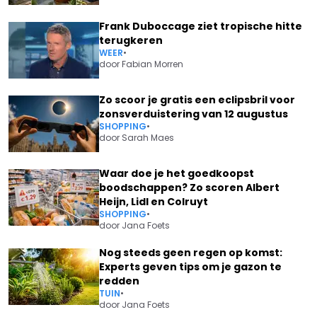
Frank Duboccage ziet tropische hitte
terugkeren
WEER
•
door
Fabian Morren
Zo scoor je gratis een eclipsbril voor
zonsverduistering van 12 augustus
SHOPPING
•
door
Sarah Maes
Waar doe je het goedkoopst
boodschappen? Zo scoren Albert
Heijn, Lidl en Colruyt
SHOPPING
•
door
Jana Foets
Nog steeds geen regen op komst:
Experts geven tips om je gazon te
redden
TUIN
•
door
Jana Foets