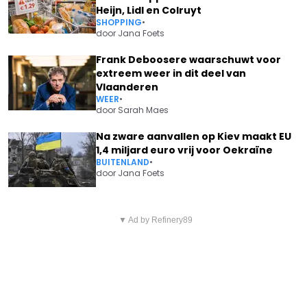
Heijn, Lidl en Colruyt
SHOPPING
•
door
Jana Foets
Frank Deboosere waarschuwt voor
extreem weer in dit deel van
Vlaanderen
WEER
•
door
Sarah Maes
Na zware aanvallen op Kiev maakt EU
1,4 miljard euro vrij voor Oekraïne
BUITENLAND
•
door
Jana Foets
Vorig artikel
Volgend artikel
DANIRA BOUKHRISS TREKT AAN
▼ Ad by Refinery89
TV-MAKER DIETER COPPENS
DE ALARMBEL EN DEELT GROOT
LAAT WETEN HOE HET NU MET
PROBLEEM: "HET IS HELS"
ZIJN ERG ZIEKE VROUW RUT
GAAT