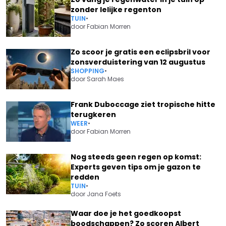
zonder lelijke regenton
TUIN
•
door
Fabian Morren
Zo scoor je gratis een eclipsbril voor
zonsverduistering van 12 augustus
SHOPPING
•
door
Sarah Maes
Frank Duboccage ziet tropische hitte
terugkeren
WEER
•
door
Fabian Morren
Nog steeds geen regen op komst:
Experts geven tips om je gazon te
redden
TUIN
•
door
Jana Foets
Waar doe je het goedkoopst
boodschappen? Zo scoren Albert