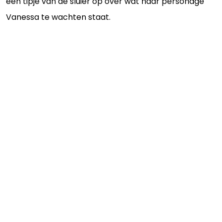
een tipje van de sluier op over wat haar personage
Vanessa te wachten staat.