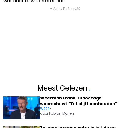
wat haar te wachten staat.
▼ Ad by Refinery89
Meest Gelezen
.
Weerman Frank Duboccage
waarschuwt: "Dit blijft aanhouden"
WEER
•
door
Fabian Morren
Zo vang je regenwater in je tuin op