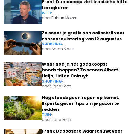
Frank Duboccage ziet tropische hitte
terugkeren
WEER
•
door
Fabian Morren
Zo scoor je gratis een eclipsbril voor
zonsverduistering van 12 augustus
SHOPPING
•
door
Sarah Maes
Waar doe je het goedkoopst
boodschappen? Zo scoren Albert
Heijn, Lidl en Colruyt
SHOPPING
•
door
Jana Foets
Nog steeds geen regen op komst:
Experts geven tips om je gazon te
redden
TUIN
•
door
Jana Foets
Frank Deboosere waarschuwt voor