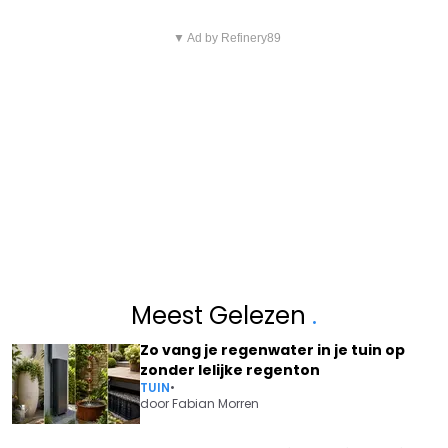
▼ Ad by Refinery89
Meest Gelezen
.
Zo vang je regenwater in je tuin op
zonder lelijke regenton
TUIN
•
door
Fabian Morren