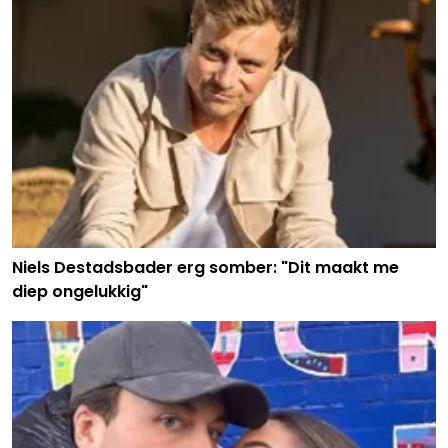
Niels Destadsbader erg somber: "Dit maakt me
diep ongelukkig"