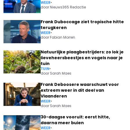
WEER
•
door
Nieuws365 Redactie
Frank Duboccage ziet tropische hitte
terugkeren
WEER
•
door
Fabian Morren
Natuurlijke plaagbestrijders: zo lok je
lieveheersbeestjes en vogels naar je
tuin
TUIN
•
door
Sarah Maes
Frank Deboosere waarschuwt voor
extreem weer in dit deel van
Vlaanderen
WEER
•
door
Sarah Maes
30-daagse vooruit: eerst hitte,
daarna meer buien
WEER
•