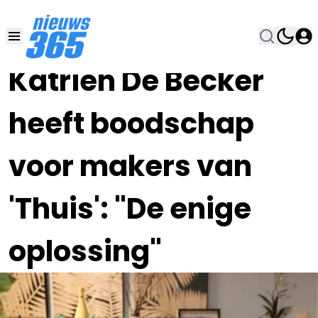
05 APR 2020, 9:30
•
Katrien De Becker
heeft boodschap
voor makers van
'Thuis': "De enige
oplossing"