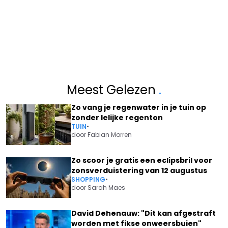
Meest Gelezen
.
Zo vang je regenwater in je tuin op
zonder lelijke regenton
TUIN
•
door
Fabian Morren
Zo scoor je gratis een eclipsbril voor
zonsverduistering van 12 augustus
SHOPPING
•
door
Sarah Maes
David Dehenauw: "Dit kan afgestraft
worden met fikse onweersbuien"