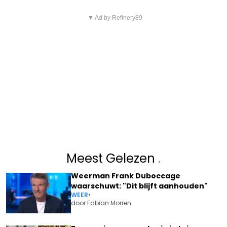
▼ Ad by Refinery89
Meest Gelezen
.
Weerman Frank Duboccage
waarschuwt: "Dit blijft aanhouden"
WEER
•
door
Fabian Morren