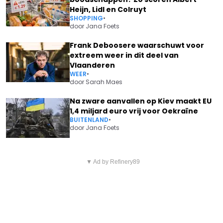
Heijn, Lidl en Colruyt
SHOPPING
•
door
Jana Foets
Frank Deboosere waarschuwt voor
extreem weer in dit deel van
Vlaanderen
WEER
•
door
Sarah Maes
Na zware aanvallen op Kiev maakt EU
1,4 miljard euro vrij voor Oekraïne
BUITENLAND
•
door
Jana Foets
Vorig artikel
Volgend artikel
SEAN DHONDT EN MAITHÉ
▼ Ad by Refinery89
'FAMILIE'-KIJKERS WETEN HET
RIVERA HEBBEN OPMERKELIJKE
ZEKER: "HIJ WORDT DE NIEUWE
BESLISSING GENOMEN OVER
SLECHTERIK"
HUN RELATIE