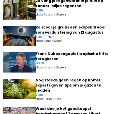
Zo vang je regenwater in je tuin op
zonder lelijke regenton
TUIN
•
door
Fabian Morren
Zo scoor je gratis een eclipsbril voor
zonsverduistering van 12 augustus
SHOPPING
•
door
Sarah Maes
Frank Duboccage ziet tropische hitte
terugkeren
WEER
•
door
Fabian Morren
Nog steeds geen regen op komst:
Experts geven tips om je gazon te
redden
TUIN
•
door
Jana Foets
Waar doe je het goedkoopst
boodschappen? Zo scoren Albert