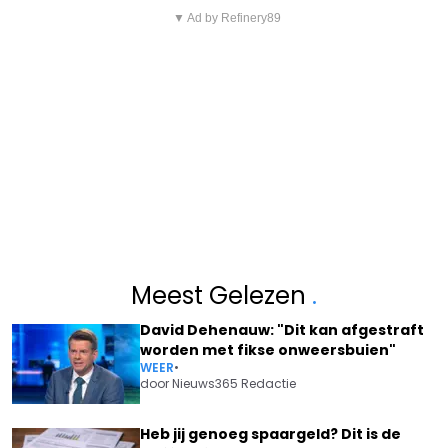
▼ Ad by Refinery89
Meest Gelezen
.
David Dehenauw: "Dit kan afgestraft
worden met fikse onweersbuien"
WEER
•
door
Nieuws365 Redactie
Heb jij genoeg spaargeld? Dit is de