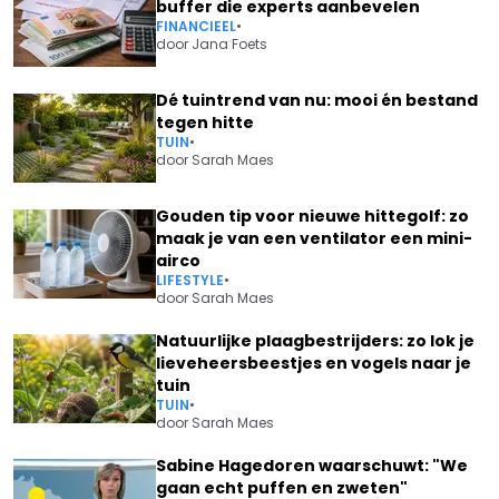
buffer die experts aanbevelen
FINANCIEEL
•
door
Jana Foets
Dé tuintrend van nu: mooi én bestand
tegen hitte
TUIN
•
door
Sarah Maes
Gouden tip voor nieuwe hittegolf: zo
maak je van een ventilator een mini-
airco
LIFESTYLE
•
door
Sarah Maes
Natuurlijke plaagbestrijders: zo lok je
lieveheersbeestjes en vogels naar je
tuin
TUIN
•
door
Sarah Maes
Sabine Hagedoren waarschuwt: "We
gaan echt puffen en zweten"