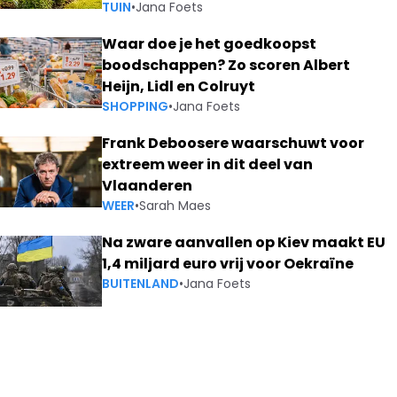
TUIN
•
Jana Foets
Waar doe je het goedkoopst
boodschappen? Zo scoren Albert
Heijn, Lidl en Colruyt
SHOPPING
•
Jana Foets
Frank Deboosere waarschuwt voor
extreem weer in dit deel van
Vlaanderen
WEER
•
Sarah Maes
Na zware aanvallen op Kiev maakt EU
1,4 miljard euro vrij voor Oekraïne
BUITENLAND
•
Jana Foets