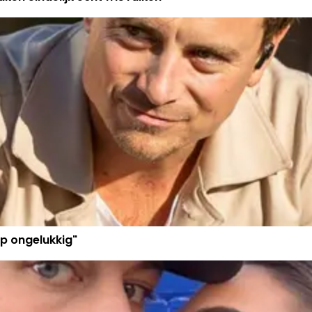
p ongelukkig"