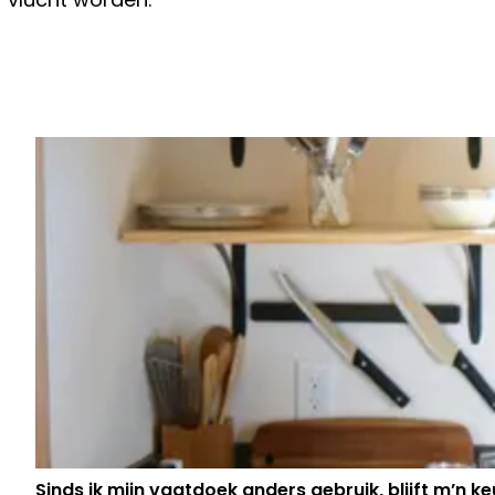
Vorig artikel
GAAT HET NU FEL ONWEREN? DAV
HEEFT ER NIEUWS OVER
Sinds ik mijn vaatdoek anders gebruik, blijft m’n keu