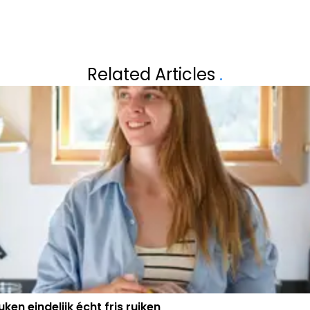
Volgend artikel
ID DEHENAUW
BART DE WEVER 
Related Articles
.
LANGDURIG WE
ken eindelijk écht fris ruiken