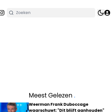
Meest Gelezen
.
Weerman Frank Duboccage
waarschuwt: "Dit blijft aanhouden"