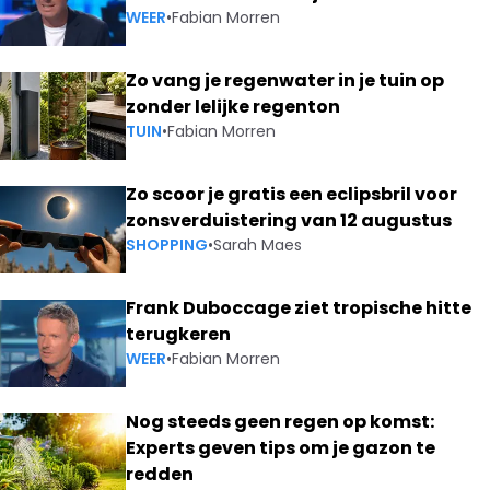
WEER
•
Fabian Morren
Zo vang je regenwater in je tuin op
zonder lelijke regenton
TUIN
•
Fabian Morren
Zo scoor je gratis een eclipsbril voor
zonsverduistering van 12 augustus
SHOPPING
•
Sarah Maes
Frank Duboccage ziet tropische hitte
terugkeren
WEER
•
Fabian Morren
Nog steeds geen regen op komst:
Experts geven tips om je gazon te
redden