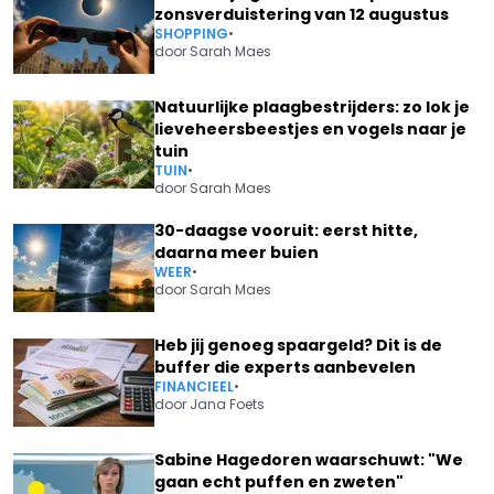
zonsverduistering van 12 augustus
SHOPPING
•
door
Sarah Maes
Natuurlijke plaagbestrijders: zo lok je
lieveheersbeestjes en vogels naar je
tuin
TUIN
•
door
Sarah Maes
30-daagse vooruit: eerst hitte,
daarna meer buien
WEER
•
door
Sarah Maes
Heb jij genoeg spaargeld? Dit is de
buffer die experts aanbevelen
FINANCIEEL
•
door
Jana Foets
Sabine Hagedoren waarschuwt: "We
gaan echt puffen en zweten"