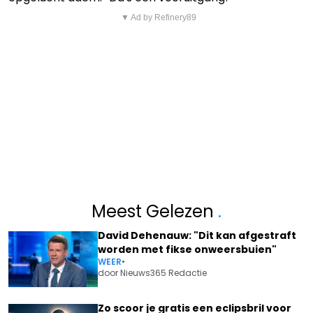
▼ Ad by Refinery89
Meest Gelezen
.
David Dehenauw: "Dit kan afgestraft
worden met fikse onweersbuien"
WEER
•
door
Nieuws365 Redactie
Zo scoor je gratis een eclipsbril voor