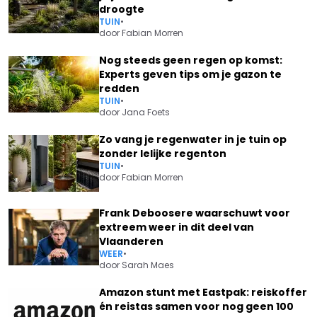
droogte
TUIN
•
door
Fabian Morren
Nog steeds geen regen op komst:
Experts geven tips om je gazon te
redden
TUIN
•
door
Jana Foets
Zo vang je regenwater in je tuin op
zonder lelijke regenton
TUIN
•
door
Fabian Morren
Frank Deboosere waarschuwt voor
extreem weer in dit deel van
Vlaanderen
WEER
•
door
Sarah Maes
Amazon stunt met Eastpak: reiskoffer
én reistas samen voor nog geen 100