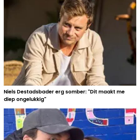
Niels Destadsbader erg somber: "Dit maakt me
diep ongelukkig"