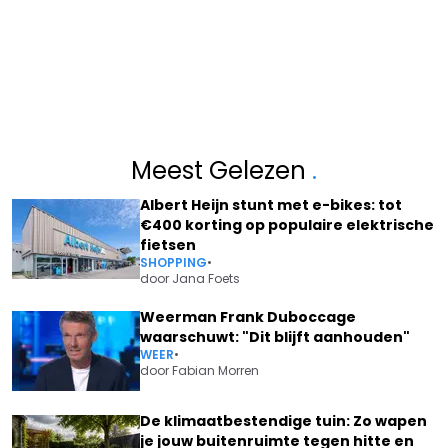
Meest Gelezen
.
Albert Heijn stunt met e-bikes: tot
€400 korting op populaire elektrische
fietsen
SHOPPING
•
door
Jana Foets
Weerman Frank Duboccage
waarschuwt: "Dit blijft aanhouden"
WEER
•
door
Fabian Morren
De klimaatbestendige tuin: Zo wapen
je jouw buitenruimte tegen hitte en