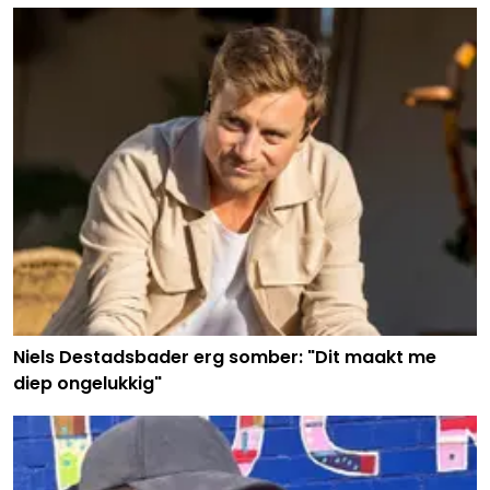
Niels Destadsbader erg somber: "Dit maakt me
diep ongelukkig"