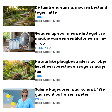
Dé tuintrend van nu: mooi én bestand
tegen hitte
TUIN
•
door
Sarah Maes
Gouden tip voor nieuwe hittegolf: zo
maak je van een ventilator een mini-
airco
LIFESTYLE
•
door
Sarah Maes
Natuurlijke plaagbestrijders: zo lok je
lieveheersbeestjes en vogels naar je
tuin
TUIN
•
door
Sarah Maes
Sabine Hagedoren waarschuwt: "We
gaan echt puffen en zweten"
WEER
•
door
Sarah Maes