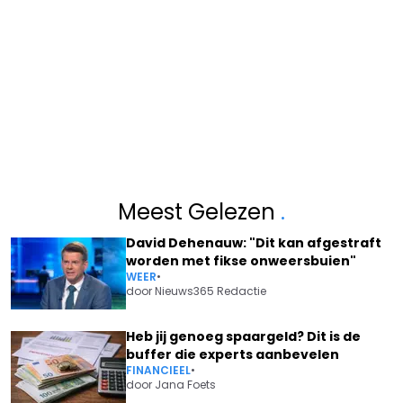
Meest Gelezen
.
David Dehenauw: "Dit kan afgestraft
worden met fikse onweersbuien"
WEER
•
door
Nieuws365 Redactie
Heb jij genoeg spaargeld? Dit is de
buffer die experts aanbevelen
FINANCIEEL
•
door
Jana Foets