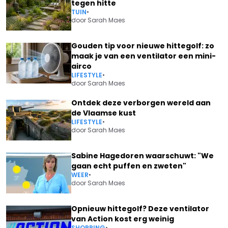
tegen hitte
TUIN
•
door
Sarah Maes
Gouden tip voor nieuwe hittegolf: zo
maak je van een ventilator een mini-
airco
LIFESTYLE
•
door
Sarah Maes
Ontdek deze verborgen wereld aan
de Vlaamse kust
LIFESTYLE
•
door
Sarah Maes
Sabine Hagedoren waarschuwt: "We
gaan echt puffen en zweten"
WEER
•
door
Sarah Maes
Opnieuw hittegolf? Deze ventilator
van Action kost erg weinig
SHOPPING
•