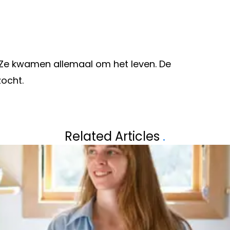
. Ze kwamen allemaal om het leven. De
ocht.
Volgend artikel
HULST ZET ANUNA
LANA GEEFT HAA
Related Articles
.
COMBINEREN DAT