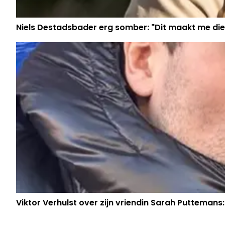
Niels Destadsbader erg somber: "Dit maakt me die
Viktor Verhulst over zijn vriendin Sarah Puttemans: