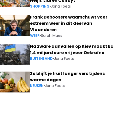
Heijn, Lidl en Colruyt
SHOPPING
•
Jana Foets
Frank Deboosere waarschuwt voor
extreem weer in dit deel van
Vlaanderen
WEER
•
Sarah Maes
Na zware aanvallen op Kiev maakt EU
1,4 miljard euro vrij voor Oekraïne
BUITENLAND
•
Jana Foets
Zo blijft je fruit langer vers tijdens
warme dagen
KEUKEN
•
Jana Foets