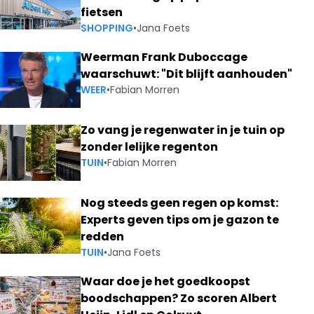
fietsen
SHOPPING
•
Jana Foets
Weerman Frank Duboccage
waarschuwt: "Dit blijft aanhouden"
WEER
•
Fabian Morren
Zo vang je regenwater in je tuin op
zonder lelijke regenton
TUIN
•
Fabian Morren
Nog steeds geen regen op komst:
Experts geven tips om je gazon te
redden
TUIN
•
Jana Foets
Waar doe je het goedkoopst
boodschappen? Zo scoren Albert