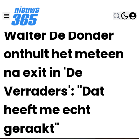
02 OKT 2023, 19:00
•
Walter De Donder
onthult het meteen
na exit in 'De
Verraders': "Dat
heeft me echt
geraakt"