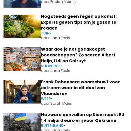
door
Fabian Morren
Nog steeds geen regen op komst:
Experts geven tips om je gazon te
redden
TUIN
•
door
Jana Foets
Waar doe je het goedkoopst
boodschappen? Zo scoren Albert
Heijn, Lidl en Colruyt
SHOPPING
•
door
Jana Foets
Frank Deboosere waarschuwt voor
extreem weer in dit deel van
Vlaanderen
WEER
•
door
Sarah Maes
Na zware aanvallen op Kiev maakt EU
1,4 miljard euro vrij voor Oekraïne
BUITENLAND
•
door
Jana Foets