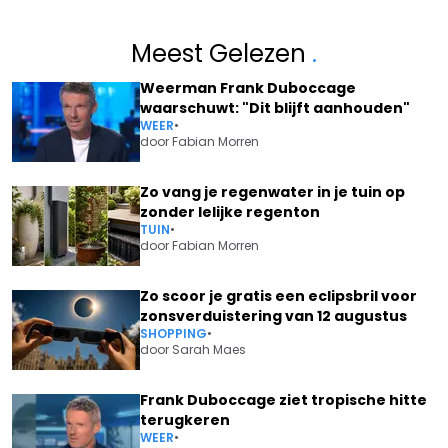
Meest Gelezen
.
Weerman Frank Duboccage
waarschuwt: "Dit blijft aanhouden"
WEER
•
door
Fabian Morren
Zo vang je regenwater in je tuin op
zonder lelijke regenton
TUIN
•
door
Fabian Morren
Zo scoor je gratis een eclipsbril voor
zonsverduistering van 12 augustus
SHOPPING
•
door
Sarah Maes
Frank Duboccage ziet tropische hitte
terugkeren
WEER
•