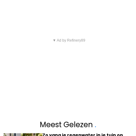
▼ Ad by Refinery89
Meest Gelezen
.
Zo vang je regenwater in je tuin op