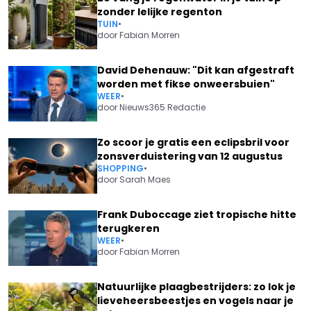
zonder lelijke regenton
TUIN
•
door
Fabian Morren
David Dehenauw: "Dit kan afgestraft
worden met fikse onweersbuien"
WEER
•
door
Nieuws365 Redactie
Zo scoor je gratis een eclipsbril voor
zonsverduistering van 12 augustus
SHOPPING
•
door
Sarah Maes
Frank Duboccage ziet tropische hitte
terugkeren
WEER
•
door
Fabian Morren
Natuurlijke plaagbestrijders: zo lok je
lieveheersbeestjes en vogels naar je