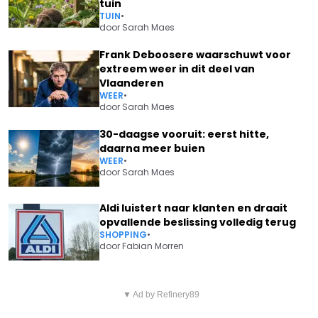
tuin
TUIN
•
door
Sarah Maes
Frank Deboosere waarschuwt voor
extreem weer in dit deel van
Vlaanderen
WEER
•
door
Sarah Maes
30-daagse vooruit: eerst hitte,
daarna meer buien
WEER
•
door
Sarah Maes
Aldi luistert naar klanten en draait
opvallende beslissing volledig terug
SHOPPING
•
door
Fabian Morren
Vorig artikel
Volgend artikel
OLIVER NAESEN WINDT ER GEEN
▼ Ad by Refinery89
ELI ISERBYT KAN HET NIET