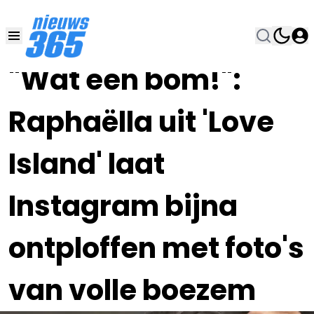
01 DEC 2023, 21:00
•
"Wat een bom!":
Raphaëlla uit 'Love
Island' laat
Instagram bijna
ontploffen met foto's
van volle boezem