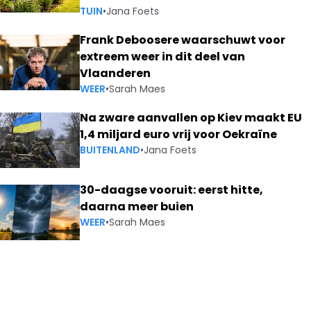
TUIN
•
Jana Foets
Frank Deboosere waarschuwt voor
extreem weer in dit deel van
Vlaanderen
WEER
•
Sarah Maes
Na zware aanvallen op Kiev maakt EU
1,4 miljard euro vrij voor Oekraïne
BUITENLAND
•
Jana Foets
30-daagse vooruit: eerst hitte,
daarna meer buien
WEER
•
Sarah Maes