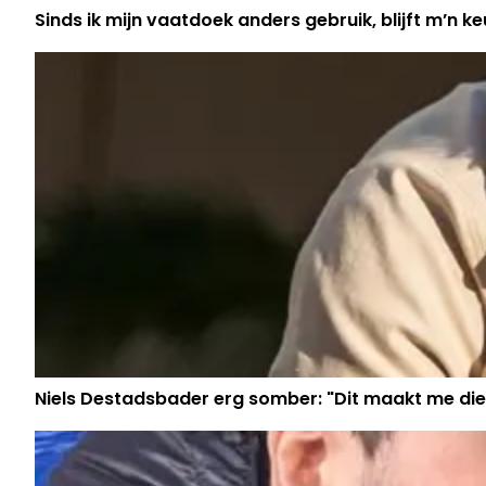
Sinds ik mijn vaatdoek anders gebruik, blijft m’n keu
Niels Destadsbader erg somber: "Dit maakt me die