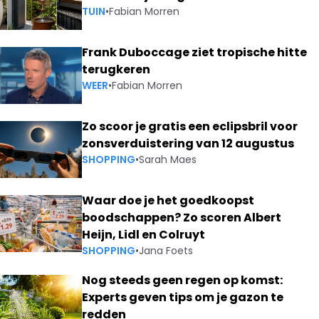
TUIN
•
Fabian Morren
Frank Duboccage ziet tropische hitte
terugkeren
WEER
•
Fabian Morren
Zo scoor je gratis een eclipsbril voor
zonsverduistering van 12 augustus
SHOPPING
•
Sarah Maes
Waar doe je het goedkoopst
boodschappen? Zo scoren Albert
Heijn, Lidl en Colruyt
SHOPPING
•
Jana Foets
Nog steeds geen regen op komst:
Experts geven tips om je gazon te
redden