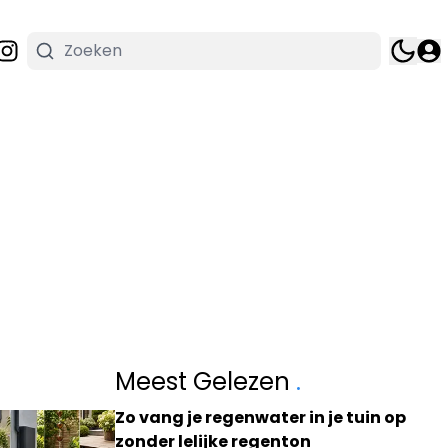
Meest Gelezen
.
Zo vang je regenwater in je tuin op
zonder lelijke regenton