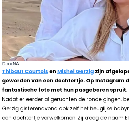
NA
Door
Thibaut Courtois
en
Mishel Gerzig
zijn afgelop
geworden van een dochtertje. Op Instagram d
fantastische foto met hun pasgeboren spruit.
Nadat er eerder al geruchten de ronde gingen, b
Gerzig gisterenavond ook zelf het heuglijke bab
een dochtertje verwelkomen. Zij kreeg de naam Ell