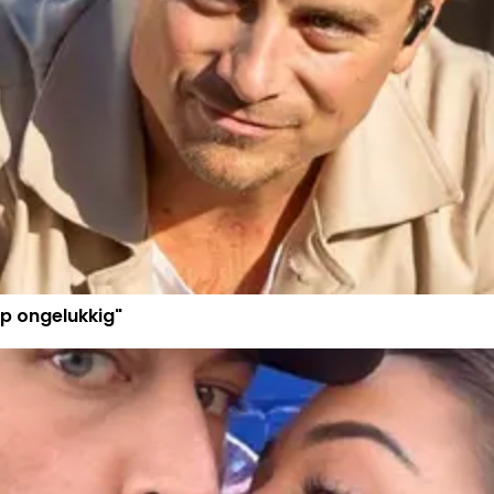
p ongelukkig"