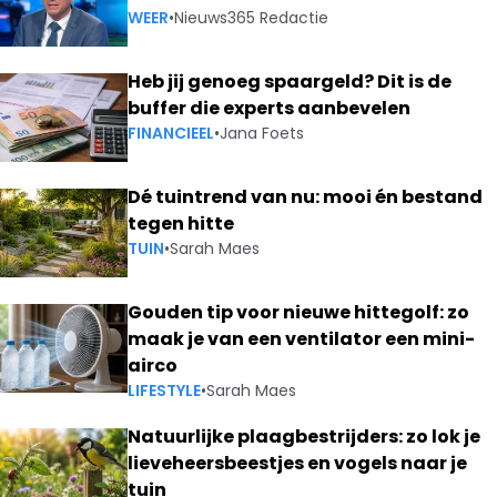
WEER
•
Nieuws365 Redactie
Heb jij genoeg spaargeld? Dit is de
buffer die experts aanbevelen
FINANCIEEL
•
Jana Foets
Dé tuintrend van nu: mooi én bestand
tegen hitte
TUIN
•
Sarah Maes
Gouden tip voor nieuwe hittegolf: zo
maak je van een ventilator een mini-
airco
LIFESTYLE
•
Sarah Maes
Natuurlijke plaagbestrijders: zo lok je
lieveheersbeestjes en vogels naar je
tuin