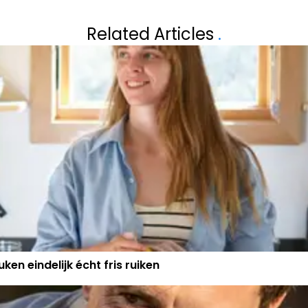
ASSEND NA EXIT
GRENSOVERSCHR
Related Articles
.
STAARTJE VOOR 
ken eindelijk écht fris ruiken