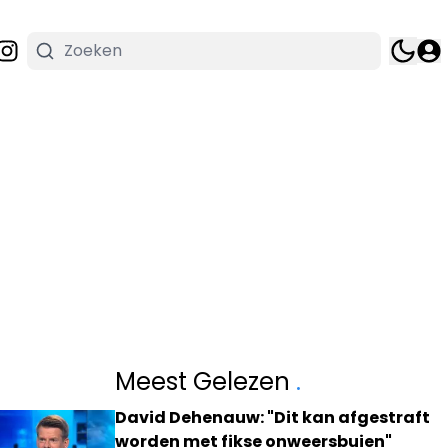
Meest Gelezen
.
David Dehenauw: "Dit kan afgestraft
worden met fikse onweersbuien"