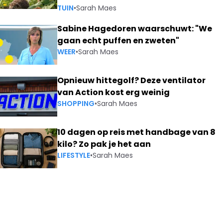
TUIN
•
Sarah Maes
Sabine Hagedoren waarschuwt: "We
gaan echt puffen en zweten"
WEER
•
Sarah Maes
Opnieuw hittegolf? Deze ventilator
van Action kost erg weinig
SHOPPING
•
Sarah Maes
10 dagen op reis met handbage van 8
kilo? Zo pak je het aan
LIFESTYLE
•
Sarah Maes