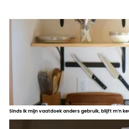
MATHIAS VERGELS REAGEERT VERR
IN 'THE MASKED SINGER'
Sinds ik mijn vaatdoek anders gebruik, blijft m’n keu