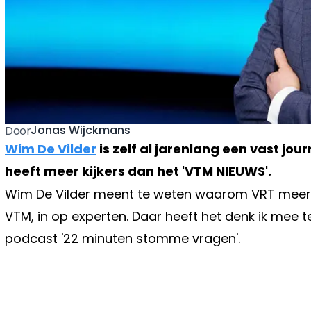
Jonas Wijckmans
Door
Wim De Vilder
is zelf al jarenlang een vast jou
heeft meer kijkers dan het 'VTM NIEUWS'.
Wim De Vilder meent te weten waarom VRT meer ki
VTM, in op experten. Daar heeft het denk ik mee t
podcast '22 minuten stomme vragen'.