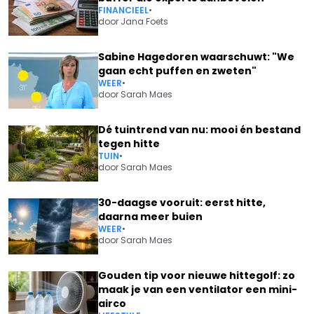
FINANCIEEL
•
door
Jana Foets
Sabine Hagedoren waarschuwt: "We
gaan echt puffen en zweten"
WEER
•
door
Sarah Maes
Dé tuintrend van nu: mooi én bestand
tegen hitte
TUIN
•
door
Sarah Maes
30-daagse vooruit: eerst hitte,
daarna meer buien
WEER
•
door
Sarah Maes
Gouden tip voor nieuwe hittegolf: zo
maak je van een ventilator een mini-
airco