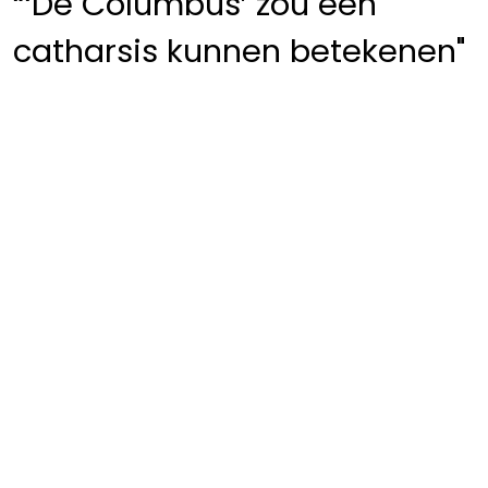
“‘De Columbus’ zou een
catharsis kunnen betekenen"