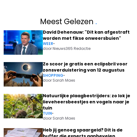
Meest Gelezen
.
David Dehenauw: "Dit kan afgestraft
worden met fikse onweersbuien"
WEER
•
door
Nieuws365 Redactie
Zo scoor je gratis een eclipsbril voor
zonsverduistering van 12 augustus
SHOPPING
•
door
Sarah Maes
Natuurlijke plaagbestrijders: zo lok je
lieveheersbeestjes en vogels naar je
tuin
TUIN
•
door
Sarah Maes
Heb jij genoeg spaargeld? Dit is de
buffer die experts aanbevelen