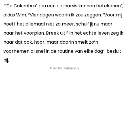
“‘De Columbus’ zou een catharsis kunnen betekenen”,
aldus Wim. “Vier dagen waarin ik zou zeggen: ‘Voor mij
hoeft het allemaal niet zo meer, schuif jij nu maar
naar het voorplan. Breek uit!’ In het echte leven zeg ik
haar dat ook, hoor, maar daarin smelt zo’n
voornemen al snel in de routine van elke dag”, besluit
hij.
▼ Ad by Refinery89