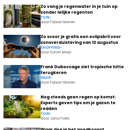
Zo vang je regenwater in je tuin op
zonder lelijke regenton
TUIN
•
door
Fabian Morren
Zo scoor je gratis een eclipsbril voor
zonsverduistering van 12 augustus
SHOPPING
•
door
Sarah Maes
Frank Duboccage ziet tropische hitte
terugkeren
WEER
•
door
Fabian Morren
Nog steeds geen regen op komst:
Experts geven tips om je gazon te
redden
TUIN
•
door
Jana Foets
Waar doe je het goedkoopst