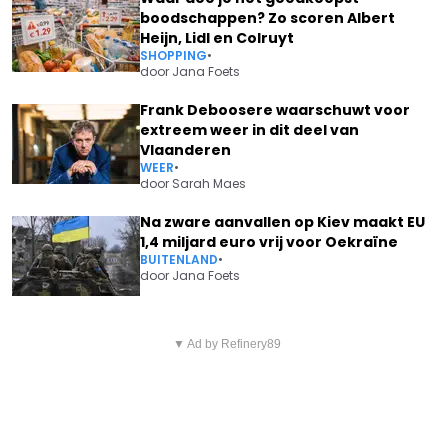
boodschappen? Zo scoren Albert
Heijn, Lidl en Colruyt
SHOPPING
•
door
Jana Foets
Frank Deboosere waarschuwt voor
extreem weer in dit deel van
Vlaanderen
WEER
•
door
Sarah Maes
Na zware aanvallen op Kiev maakt EU
1,4 miljard euro vrij voor Oekraïne
BUITENLAND
•
door
Jana Foets
Vorig artikel
Volgend artikel
CARREFOUR ROEPT POPULAIR
▼ Ad by Refinery89
SABINE HAGEDOREN: "DIT WEER
PRODUCT TERUG: KIJK GOED
KRIJGEN WE IN HET WEEKEND"
OF JIJ DIT IN HUIS HEBT