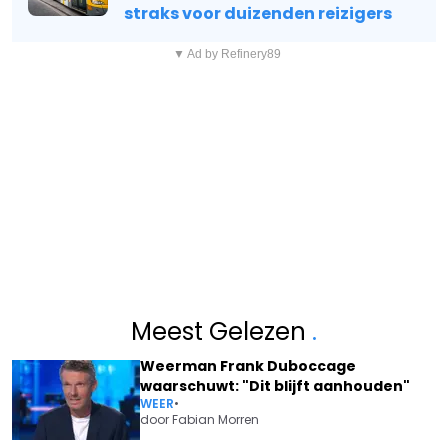
straks voor duizenden reizigers
▼ Ad by Refinery89
Meest Gelezen
.
Weerman Frank Duboccage
waarschuwt: "Dit blijft aanhouden"
WEER
•
door
Fabian Morren