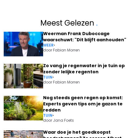
Meest Gelezen
.
Weerman Frank Duboccage
waarschuwt: "Dit blijft aanhouden"
WEER
•
door
Fabian Morren
Zo vang je regenwater in je tuin op
zonder lelijke regenton
TUIN
•
door
Fabian Morren
Nog steeds geen regen op komst:
Experts geven tips om je gazon te
redden
TUIN
•
door
Jana Foets
Waar doe je het goedkoopst