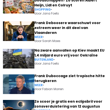
boodschappen? Zo scoren Albert
Heijn, Lidl en Colruyt
SHOPPING
•
door
Jana Foets
Frank Deboosere waarschuwt voor
extreem weer in dit deel van
Vlaanderen
WEER
•
door
Sarah Maes
Na zware aanvallen op Kiev maakt EU
1,4 miljard euro vrij voor Oekraïne
BUITENLAND
•
door
Jana Foets
Frank Duboccage ziet tropische hitte
terugkeren
WEER
•
door
Fabian Morren
Zo scoor je gratis een eclipsbril voor
zonsverduistering van 12 augustus