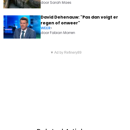
door
Sarah Maes
David Dehenauw: "Pas dan volgt er
regen of onweer"
WEER
•
door
Fabian Morren
Vorig artikel
Volgend artikel
SMART GARDENING
▼ Ad by Refinery89
WAAROM OMA EIGENLIJK
EXPLODEERT: DEZE
GELIJK HAD: DE COMEBACK
TECHNOLOGIE REDT ONZE
VAN EENVOUDIGE
TUINEN VAN HET KLIMAAT
KEUKENWIJSHEID