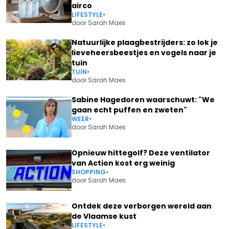
airco
LIFESTYLE
•
door
Sarah Maes
Natuurlijke plaagbestrijders: zo lok je
lieveheersbeestjes en vogels naar je
tuin
TUIN
•
door
Sarah Maes
Sabine Hagedoren waarschuwt: "We
gaan echt puffen en zweten"
WEER
•
door
Sarah Maes
Opnieuw hittegolf? Deze ventilator
van Action kost erg weinig
SHOPPING
•
door
Sarah Maes
Ontdek deze verborgen wereld aan
de Vlaamse kust
LIFESTYLE
•