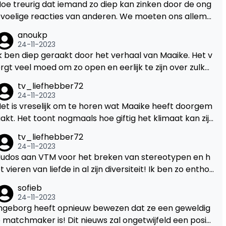
kken uit angst voor negatieve reacties.
oe treurig dat iemand zo diep kan zinken door de ong
voelige reacties van anderen. We moeten ons allema
l realiseren dat onze woorden een grote impact kunn
anoukp
n hebben. Steun en begrip zijn zo belangrijk in deze sit
24-11-2023
aties.
k ben diep geraakt door het verhaal van Maaike. Het v
rgt veel moed om zo open en eerlijk te zijn over zulke
ijnlijke ervaringen. Het is belangrijk om hierover te blijv
tv_liefhebber72
en praten en mensen ervan bewust te maken.
24-11-2023
et is vreselijk om te horen wat Maaike heeft doorgem
akt. Het toont nogmaals hoe giftig het klimaat kan zijn
oor slachtoffers van ongepast gedrag. Wees sterk, M
tv_liefhebber72
aike!
24-11-2023
Kudos aan VTM voor het breken van stereotypen en h
t vieren van liefde in al zijn diversiteit! Ik ben zo enthou
iast om deze unieke liefdesreis van Karen en haar par
sofieb
ner te volgen.
24-11-2023
Ingeborg heeft opnieuw bewezen dat ze een geweldig
 matchmaker is! Dit nieuws zal ongetwijfeld een positi