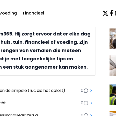
Voeding
Financieel
Ne
365. Hij zorgt ervoor dat er elke dag
uis, tuin, financieel of voeding. Zijn
t brengen van verhalen die meteen
at je met toegankelijke tips en
en een stuk aangenamer kan maken.
n de simpele truc die het oplost)
0
cht
0
issing volledig terug
0