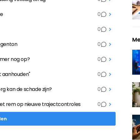
te
0
0
Me
regenton
0
omer nog op?
0
t aanhouden"
0
erg kan de schade zijn?
0
zet rem op nieuwe trajectcontroles
0
len