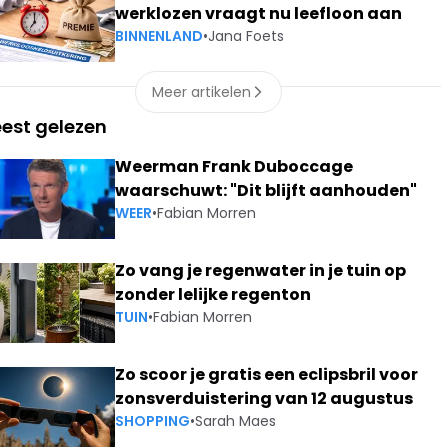
werklozen vraagt nu leefloon aan
BINNENLAND
•
Jana Foets
Meer artikelen
est gelezen
Weerman Frank Duboccage
waarschuwt: "Dit blijft aanhouden"
WEER
•
Fabian Morren
Zo vang je regenwater in je tuin op
zonder lelijke regenton
TUIN
•
Fabian Morren
Zo scoor je gratis een eclipsbril voor
zonsverduistering van 12 augustus
SHOPPING
•
Sarah Maes