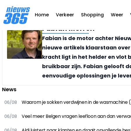
Home
Verkeer
Shopping
Weer
Fabian Morren
Fabian is de motor achter Nieuws
nieuwe artikels klaarstaan over h
kracht ligt in het helder en vlo
bruikbaar zijn. Fabian gelooft d
eenvoudige oplossingen je lev
News
Waarom je sokken verdwijnen in de wasmachine (e
06/08
Veel meer Belgen vragen leefloon aan dan verwa
06/08
Aldi luistert naar klanten en draait opvallende besl
06/08