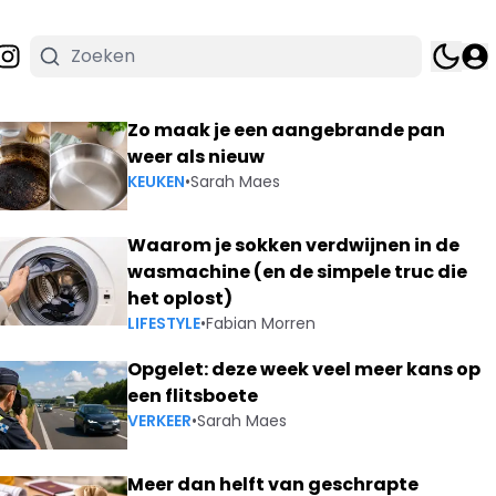
t binnen
Zo maak je een aangebrande pan
weer als nieuw
KEUKEN
•
Sarah Maes
Waarom je sokken verdwijnen in de
wasmachine (en de simpele truc die
het oplost)
LIFESTYLE
•
Fabian Morren
Opgelet: deze week veel meer kans op
een flitsboete
VERKEER
•
Sarah Maes
Meer dan helft van geschrapte