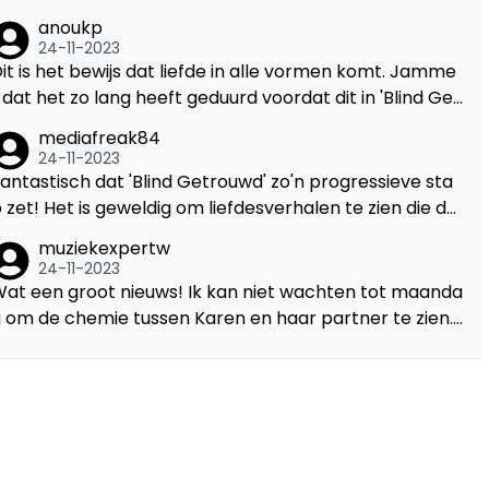
f effect hebben op de LGBT-gemeenschap. Ik kijk er
anoukp
aar uit om hun liefdesverhaal te volgen.
24-11-2023
it is het bewijs dat liefde in alle vormen komt. Jamme
 dat het zo lang heeft geduurd voordat dit in 'Blind Get
ouwd' werd getoond, maar beter laat dan nooit.
mediafreak84
24-11-2023
antastisch dat 'Blind Getrouwd' zo'n progressieve sta
 zet! Het is geweldig om liefdesverhalen te zien die de
orm wat uitdagen. Ik kijk uit naar de rest van het seizo
muziekexpertw
n.
24-11-2023
at een groot nieuws! Ik kan niet wachten tot maanda
 om de chemie tussen Karen en haar partner te zien.
it spreekt boekdelen over het respect van VTM voor i
clusiviteit en diversiteit.