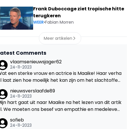
Frank Duboccage ziet tropische hitte
terugkeren
WEER
•
Fabian Morren
Meer artikelen
Latest Comments
vlaamsenieuwsjager62
24-11-2023
at een sterke vrouw en actrice is Maaike! Haar verha
l laat zien hoe moeilijk het kan zijn om het slachtoffer
e zijn van iets als dit, zeker in de openbaarheid. Hopelij
nieuwsverslaafde89
 kan haar verhaal anderen helpen in een soortgelijke
24-11-2023
ituatie.
ijn hart gaat uit naar Maaike na het lezen van dit artik
el. We moeten ons besef van empathie en medeleven
lijven vergroten, zodat slachtoffers zich gesteund en
sofieb
egrepen voelen, in plaats van zich terug te moeten tr
24-11-2023