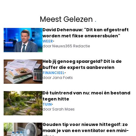
Meest Gelezen
.
David Dehenauw: "Dit kan afgestraft
worden met fikse onweersbuien"
WEER
•
door
Nieuws365 Redactie
Heb jij genoeg spaargeld? Dit is de
buffer die experts aanbevelen
FINANCIEEL
•
door
Jana Foets
Dé tuintrend van nu: mooi én bestand
tegen hitte
TUIN
•
door
Sarah Maes
Gouden tip voor nieuwe hittegolf: zo
maak je van een ventilator een mini-