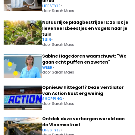
airco
LIFESTYLE
•
door
Sarah Maes
Natuurlijke plaagbestrijders: zo lok je
lieveheersbeestjes en vogels naar je
tuin
TUIN
•
door
Sarah Maes
Sabine Hagedoren waarschuwt: "We
gaan echt puffen en zweten"
WEER
•
door
Sarah Maes
Opnieuw hittegolf? Deze ventilator
van Action kost erg weinig
SHOPPING
•
door
Sarah Maes
Ontdek deze verborgen wereld aan
de Vlaamse kust
LIFESTYLE
•
door
Sarah Maes