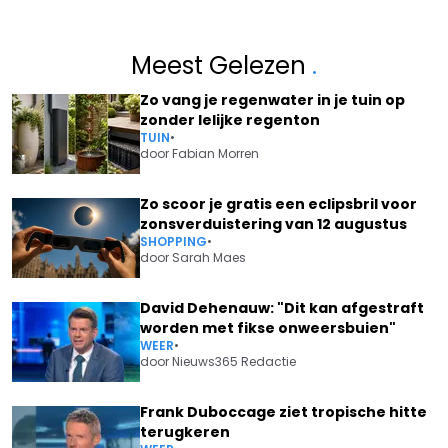
Meest Gelezen
.
Zo vang je regenwater in je tuin op
zonder lelijke regenton
TUIN
•
door
Fabian Morren
Zo scoor je gratis een eclipsbril voor
zonsverduistering van 12 augustus
SHOPPING
•
door
Sarah Maes
David Dehenauw: "Dit kan afgestraft
worden met fikse onweersbuien"
WEER
•
door
Nieuws365 Redactie
Frank Duboccage ziet tropische hitte
terugkeren