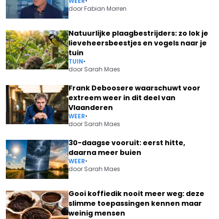
WEER
•
door
Fabian Morren
Natuurlijke plaagbestrijders: zo lok je
lieveheersbeestjes en vogels naar je
tuin
TUIN
•
door
Sarah Maes
Frank Deboosere waarschuwt voor
extreem weer in dit deel van
Vlaanderen
WEER
•
door
Sarah Maes
30-daagse vooruit: eerst hitte,
daarna meer buien
WEER
•
door
Sarah Maes
Gooi koffiedik nooit meer weg: deze
slimme toepassingen kennen maar
weinig mensen