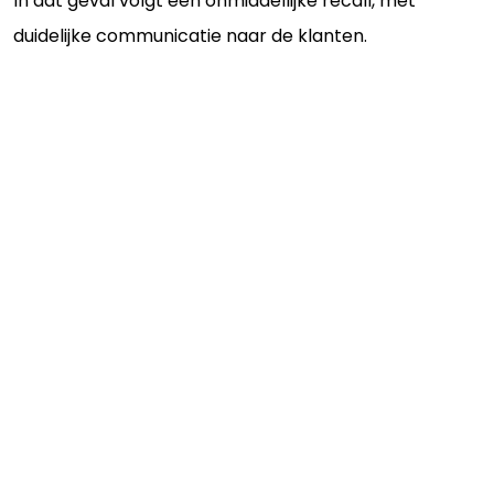
In dat geval volgt een onmiddellijke recall, met
duidelijke communicatie naar de klanten.