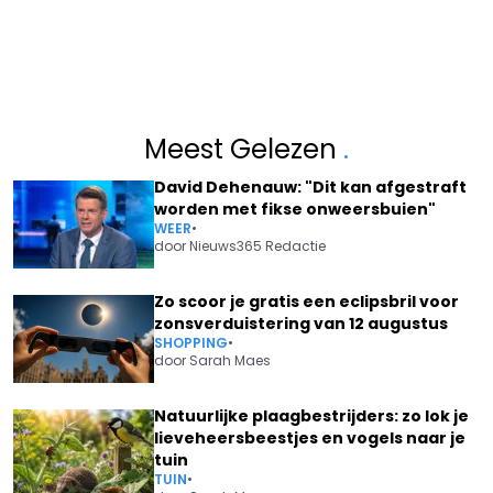
Meest Gelezen
.
David Dehenauw: "Dit kan afgestraft
worden met fikse onweersbuien"
WEER
•
door
Nieuws365 Redactie
Zo scoor je gratis een eclipsbril voor
zonsverduistering van 12 augustus
SHOPPING
•
door
Sarah Maes
Natuurlijke plaagbestrijders: zo lok je
lieveheersbeestjes en vogels naar je
tuin
TUIN
•