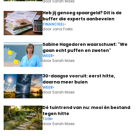
door
Sarah Maes
Heb jij genoeg spaargeld? Dit is de
buffer die experts aanbevelen
FINANCIEEL
•
door
Jana Foets
Sabine Hagedoren waarschuwt: "We
gaan echt puffen en zweten"
WEER
•
door
Sarah Maes
30-daagse vooruit: eerst hitte,
daarna meer buien
WEER
•
door
Sarah Maes
Dé tuintrend van nu: mooi én bestand
tegen hitte
TUIN
•
door
Sarah Maes