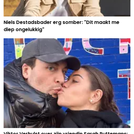
Niels Destadsbader erg somber: "Dit maakt me
diep ongelukkig"
Viktor Verhulst over zijn vriendin Sarah Puttemans: