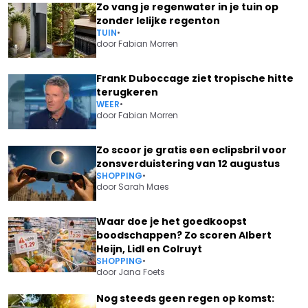
Zo vang je regenwater in je tuin op
zonder lelijke regenton
TUIN
•
door
Fabian Morren
Frank Duboccage ziet tropische hitte
terugkeren
WEER
•
door
Fabian Morren
Zo scoor je gratis een eclipsbril voor
zonsverduistering van 12 augustus
SHOPPING
•
door
Sarah Maes
Waar doe je het goedkoopst
boodschappen? Zo scoren Albert
Heijn, Lidl en Colruyt
SHOPPING
•
door
Jana Foets
Nog steeds geen regen op komst: