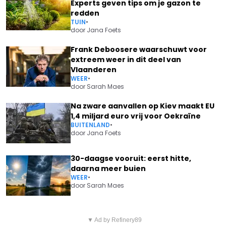
Experts geven tips om je gazon te
redden
TUIN
•
door
Jana Foets
Frank Deboosere waarschuwt voor
extreem weer in dit deel van
Vlaanderen
WEER
•
door
Sarah Maes
Na zware aanvallen op Kiev maakt EU
1,4 miljard euro vrij voor Oekraïne
BUITENLAND
•
door
Jana Foets
30-daagse vooruit: eerst hitte,
daarna meer buien
WEER
•
door
Sarah Maes
Vorig artikel
Volgend artikel
NATHALIE MESKENS DEELT ZEER
▼ Ad by Refinery89