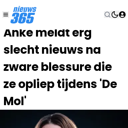
25 APR 2022, 15:00
•
Anke meldt erg
slecht nieuws na
zware blessure die
ze opliep tijdens 'De
Mol'