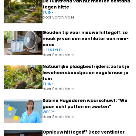
Dé tuintrend van nu: mooi én bestand
tegen hitte
TUIN
•
door
Sarah Maes
Gouden tip voor nieuwe hittegolf: zo
maak je van een ventilator een mini-
airco
LIFESTYLE
•
door
Sarah Maes
Natuurlijke plaagbestrijders: zo lok je
lieveheersbeestjes en vogels naar je
tuin
TUIN
•
door
Sarah Maes
Sabine Hagedoren waarschuwt: "We
gaan echt puffen en zweten"
WEER
•
door
Sarah Maes
Opnieuw hittegolf? Deze ventilator