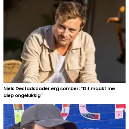
Niels Destadsbader erg somber: "Dit maakt me
diep ongelukkig"