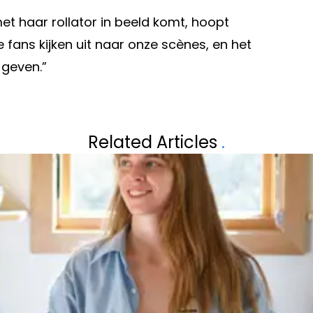
 haar rollator in beeld komt, hoopt
 fans kijken uit naar onze scènes, en het
 geven.”
Volgend artikel
AAR EN
JEROEN MEUS HEE
Related Articles
.
REK IK EEN MUUR
HET NIET!"