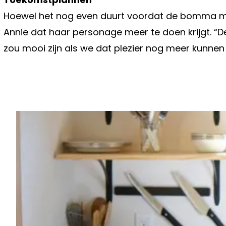
Hoewel het nog even duurt voordat de bomma met
Annie dat haar personage meer te doen krijgt. “De
zou mooi zijn als we dat plezier nog meer kunnen
Vorig artikel
KARLIEN UIT 'BLIND GETROUWD' KL
DUIDELIJK TEGEN THOMAS: "DAN T
OP"