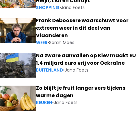
Heijn, Lidl en Colruyt
SHOPPING
•
Jana Foets
Frank Deboosere waarschuwt voor
extreem weer in dit deel van
Vlaanderen
WEER
•
Sarah Maes
Na zware aanvallen op Kiev maakt EU
1,4 miljard euro vrij voor Oekraïne
BUITENLAND
•
Jana Foets
Zo blijft je fruit langer vers tijdens
warme dagen
KEUKEN
•
Jana Foets