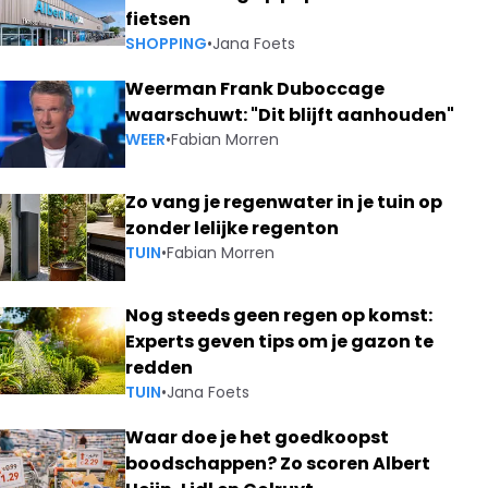
fietsen
SHOPPING
•
Jana Foets
Weerman Frank Duboccage
waarschuwt: "Dit blijft aanhouden"
WEER
•
Fabian Morren
Zo vang je regenwater in je tuin op
zonder lelijke regenton
TUIN
•
Fabian Morren
Nog steeds geen regen op komst:
Experts geven tips om je gazon te
redden
TUIN
•
Jana Foets
Waar doe je het goedkoopst
boodschappen? Zo scoren Albert