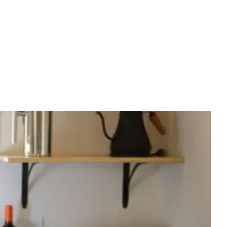
L DUIDELIJK TEGEN VTM: "IK DOE