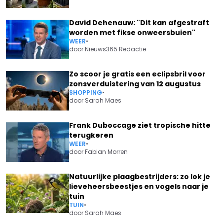
David Dehenauw: "Dit kan afgestraft
worden met fikse onweersbuien"
WEER
•
door
Nieuws365 Redactie
Zo scoor je gratis een eclipsbril voor
zonsverduistering van 12 augustus
SHOPPING
•
door
Sarah Maes
Frank Duboccage ziet tropische hitte
terugkeren
WEER
•
door
Fabian Morren
Natuurlijke plaagbestrijders: zo lok je
lieveheersbeestjes en vogels naar je
tuin
TUIN
•
door
Sarah Maes