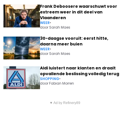
Frank Deboosere waarschuwt voor
extreem weer in dit deel van
Vlaanderen
WEER
•
door
Sarah Maes
30-daagse vooruit: eerst hitte,
daarna meer buien
WEER
•
door
Sarah Maes
Aldi luistert naar klanten en draait
opvallende beslissing volledig terug
SHOPPING
•
door
Fabian Morren
Vorig artikel
Volgend artikel
STOPT POL GOOSSEN (75) ALS
▼ Ad by Refinery89
ANNIE GEERAERTS NIET TE
FRANK BOMANS IN 'THUIS'? DE
SPREKEN OVER GANG VAN
ACTEUR KOMT MET