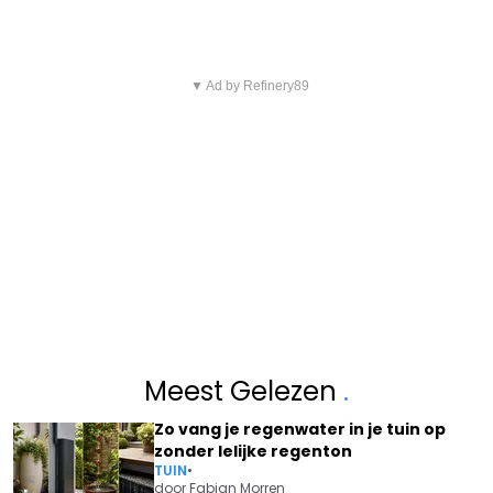
▼ Ad by Refinery89
Meest Gelezen
.
Zo vang je regenwater in je tuin op
zonder lelijke regenton
TUIN
•
door
Fabian Morren