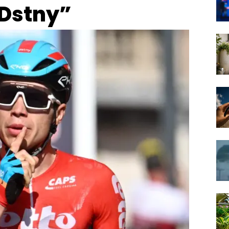
-Dstny”