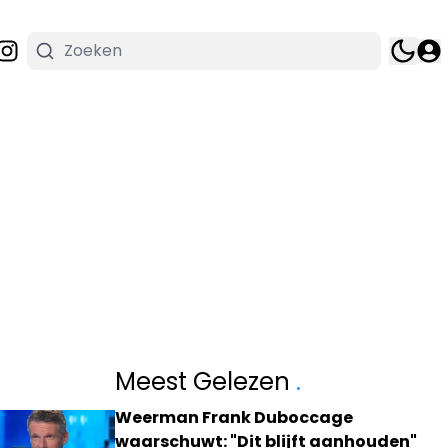
Meest Gelezen
.
Weerman Frank Duboccage
waarschuwt: "Dit blijft aanhouden"