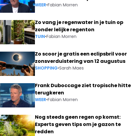
WEER
•
Fabian Morren
Zo vang je regenwater in je tuin op
zonder lelijke regenton
TUIN
•
Fabian Morren
Zo scoor je gratis een eclipsbril voor
zonsverduistering van 12 augustus
SHOPPING
•
Sarah Maes
Frank Duboccage ziet tropische hitte
terugkeren
WEER
•
Fabian Morren
Nog steeds geen regen op komst:
Experts geven tips om je gazon te
redden