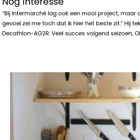
Nog interesse
“Bij Intermarché lag ook een mooi project, maar d
gevoel zei me toch dat ik hier het beste zit.” Hij 
Decathlon-AG2R. Veel succes volgend seizoen, Ol
Vorig artikel
MARGRIET HERMANS OPENHARTIG 
LIEFDE EN AANTAL BEDPARTNERS: "
MANNEN GESLAPEN"