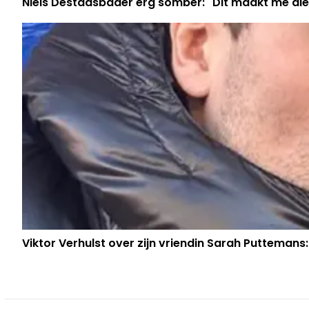
Niels Destadsbader erg somber: "Dit maakt me die
Viktor Verhulst over zijn vriendin Sarah Puttemans: