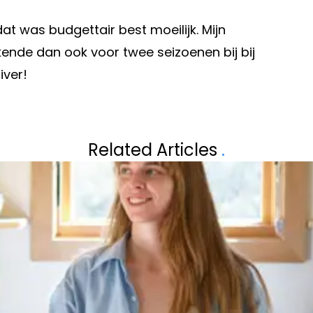
at was budgettair best moeilijk. Mijn
tekende dan ook voor twee seizoenen bij bij
iver!
Volgend artikel
OVER DE VRIJE
EÉN JAAR NA DE
Related Articles
.
MET ZOVEEL
CALLEBOUT HEE
ANDERE BOUVIER