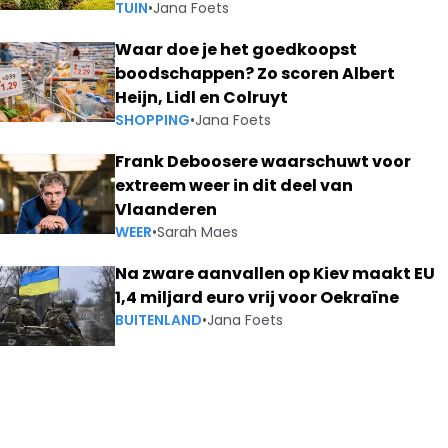
TUIN
•
Jana Foets
Waar doe je het goedkoopst
boodschappen? Zo scoren Albert
Heijn, Lidl en Colruyt
SHOPPING
•
Jana Foets
Frank Deboosere waarschuwt voor
extreem weer in dit deel van
Vlaanderen
WEER
•
Sarah Maes
Na zware aanvallen op Kiev maakt EU
1,4 miljard euro vrij voor Oekraïne
BUITENLAND
•
Jana Foets