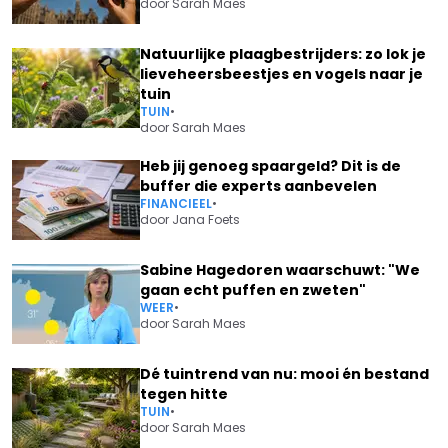
door
Sarah Maes
Natuurlijke plaagbestrijders: zo lok je
lieveheersbeestjes en vogels naar je
tuin
TUIN
•
door
Sarah Maes
Heb jij genoeg spaargeld? Dit is de
buffer die experts aanbevelen
FINANCIEEL
•
door
Jana Foets
Sabine Hagedoren waarschuwt: "We
gaan echt puffen en zweten"
WEER
•
door
Sarah Maes
Dé tuintrend van nu: mooi én bestand
tegen hitte
TUIN
•
door
Sarah Maes