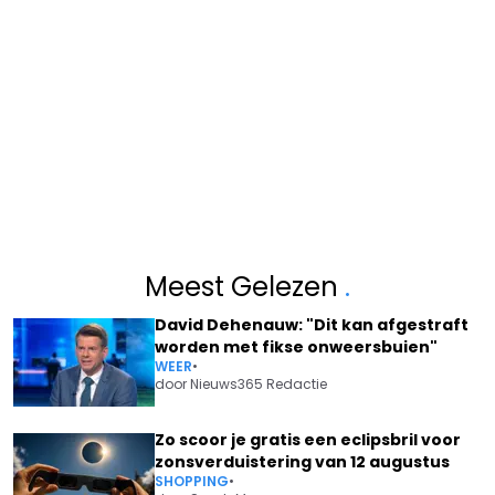
Meest Gelezen
.
David Dehenauw: "Dit kan afgestraft
worden met fikse onweersbuien"
WEER
•
door
Nieuws365 Redactie
Zo scoor je gratis een eclipsbril voor
zonsverduistering van 12 augustus
SHOPPING
•