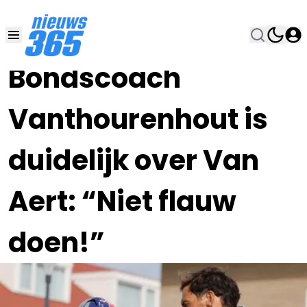
20 OKT 2023, 18:45
•
Bondscoach
Vanthourenhout is
duidelijk over Van
Aert: “Niet flauw
doen!”