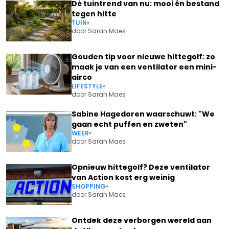
Dé tuintrend van nu: mooi én bestand
tegen hitte
TUIN
•
door
Sarah Maes
Gouden tip voor nieuwe hittegolf: zo
maak je van een ventilator een mini-
airco
LIFESTYLE
•
door
Sarah Maes
Sabine Hagedoren waarschuwt: "We
gaan echt puffen en zweten"
WEER
•
door
Sarah Maes
Opnieuw hittegolf? Deze ventilator
van Action kost erg weinig
SHOPPING
•
door
Sarah Maes
Ontdek deze verborgen wereld aan