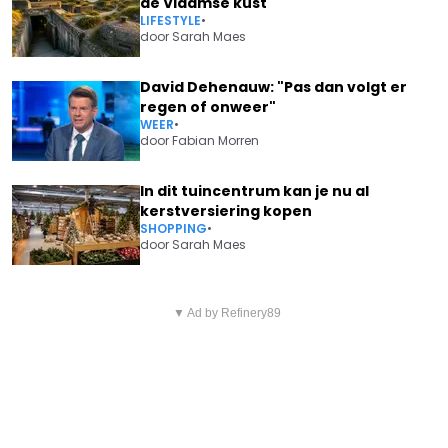
de Vlaamse kust
LIFESTYLE
•
door
Sarah Maes
David Dehenauw: "Pas dan volgt er
regen of onweer"
WEER
•
door
Fabian Morren
In dit tuincentrum kan je nu al
kerstversiering kopen
SHOPPING
•
door
Sarah Maes
Vorig artikel
Volgend artikel
MARTINE JONCKHEERE ZOEKT
▼ Ad by Refinery89
“DOE EENS ZOT!”: ZITA
VERKOELING IN BIKINI: "WAUW,
WAUTERS KIEST WEER VOOR
ZO MOOI!"
ANDERE LOOK