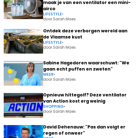
maak je van een ventilator een mini-
airco
LIFESTYLE
•
door
Sarah Maes
Ontdek deze verborgen wereld aan
de Vlaamse kust
LIFESTYLE
•
door
Sarah Maes
Sabine Hagedoren waarschuwt: "We
gaan echt puffen en zweten"
WEER
•
door
Sarah Maes
Opnieuw hittegolf? Deze ventilator
van Action kost erg weinig
SHOPPING
•
door
Sarah Maes
David Dehenauw: "Pas dan volgt er
regen of onweer"