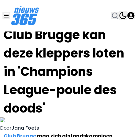
04 AUG 2020, 14:30
•
Club Brugge kan
deze kleppers loten
in 'Champions
League-poule des
doods'
Jana Foets
Door
Club Brugge
mag zich als landskampioen