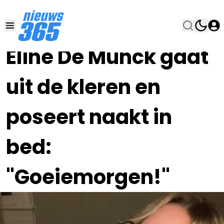
21 NOV 2022, 13:00
•
Eline De Munck gaat
uit de kleren en
poseert naakt in
bed:
"Goeiemorgen!"