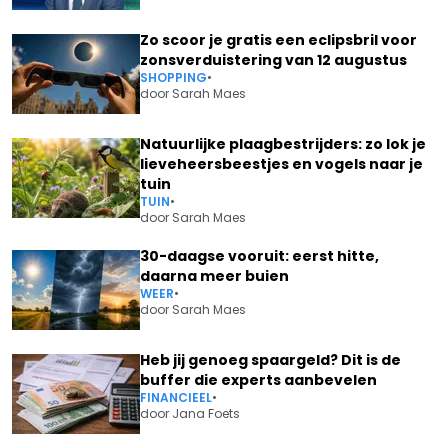
Zo scoor je gratis een eclipsbril voor
zonsverduistering van 12 augustus
SHOPPING
•
door
Sarah Maes
Natuurlijke plaagbestrijders: zo lok je
lieveheersbeestjes en vogels naar je
tuin
TUIN
•
door
Sarah Maes
30-daagse vooruit: eerst hitte,
daarna meer buien
WEER
•
door
Sarah Maes
Heb jij genoeg spaargeld? Dit is de
buffer die experts aanbevelen
FINANCIEEL
•
door
Jana Foets