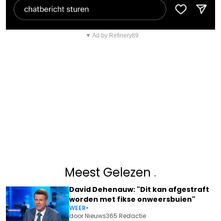
▼ Ad by Refinery89
Meest Gelezen
.
David Dehenauw: "Dit kan afgestraft
worden met fikse onweersbuien"
WEER
•
door
Nieuws365 Redactie