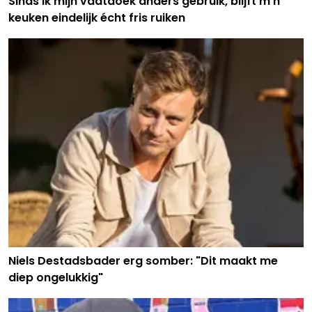
Sinds ik mijn vaatdoek anders gebruik, blijft m’n
keuken eindelijk écht fris ruiken
Niels Destadsbader erg somber: "Dit maakt me
diep ongelukkig"