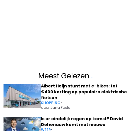
Meest Gelezen
.
Albert Heijn stunt met e-bikes: tot
€400 korting op populaire elektrische
fietsen
SHOPPING
•
door
Jana Foets
Is er eindelijk regen op komst? David
Dehenauw komt met nieuws
WEER
•