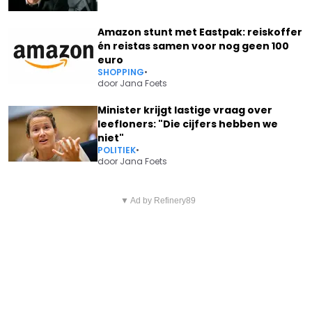
Amazon stunt met Eastpak: reiskoffer
én reistas samen voor nog geen 100
euro
SHOPPING
•
door
Jana Foets
Minister krijgt lastige vraag over
leefloners: "Die cijfers hebben we
niet"
POLITIEK
•
door
Jana Foets
Vorig artikel
Volgend artikel
"NOG STEEDS HET KNAPSTE
▼ Ad by Refinery89
HET ZESDE METAAL KOMT MET
KOPPEL": BIEKE ILEGEMS EN
OPVALLEND NIEUWS NA
ERIK GOOSSENS HEBBEN
OVERLIJDEN VAN BANDLID TOM
BIJZONDERE REDEN OM TE
PINTENS
VIEREN