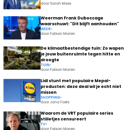
door
Sarah Maes
Weerman Frank Duboccage
waarschuwt: "Dit blijft aanhouden"
WEER
•
door
Fabian Morren
De klimaatbestendige tuin: Zo wapen
je jouw buitenruimte tegen hitte en
droogte
TUIN
•
door
Fabian Morren
Lidl stunt met populaire Mepal-
producten: deze deal wil je echt niet
missen
SHOPPING
•
door
Jana Foets
Waarom de VRT populaire series
stilletjes censureert
TV
•
door
Fabian Morren