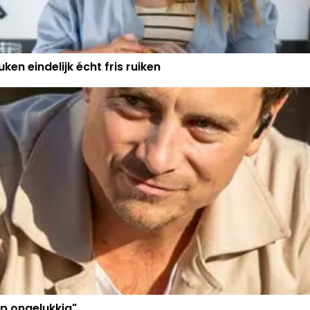
ken eindelijk écht fris ruiken
p ongelukkig"