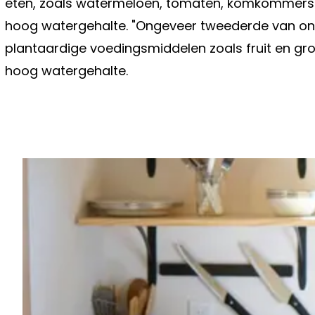
eten, zoals watermeloen, tomaten, komkommers 
hoog watergehalte. "Ongeveer tweederde van ons 
plantaardige voedingsmiddelen zoals fruit en g
hoog watergehalte.
Vorig artikel
OM VAN ACHTEROVER TE VALLEN!
HERMANS ONTHULT HOEVEEL ZE BE
VOOR 'LIEFDE VOOR MUZIEK'