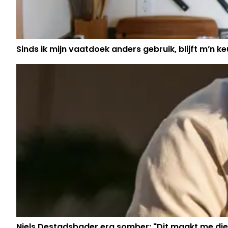
Sinds ik mijn vaatdoek anders gebruik, blijft m’n keu
Niels Destadsbader erg somber: "Dit maakt me die