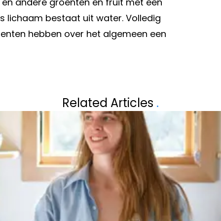
en andere groenten en fruit met een
lichaam bestaat uit water. Volledig
roenten hebben over het algemeen een
Volgend artikel
 MARGRIET
BAB BUELENS O
Related Articles
.
TAALD KREEG
NADAT ZE PRAC
VINCENT BANIĆ