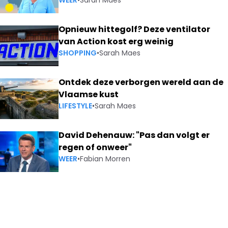
WEER
•
Sarah Maes
Opnieuw hittegolf? Deze ventilator
van Action kost erg weinig
SHOPPING
•
Sarah Maes
Ontdek deze verborgen wereld aan de
Vlaamse kust
LIFESTYLE
•
Sarah Maes
David Dehenauw: "Pas dan volgt er
regen of onweer"
WEER
•
Fabian Morren