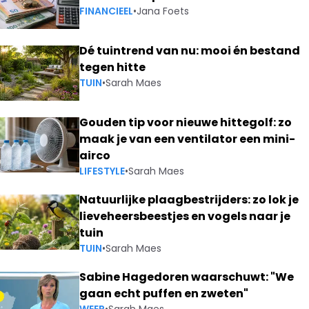
FINANCIEEL
•
Jana Foets
Dé tuintrend van nu: mooi én bestand
tegen hitte
TUIN
•
Sarah Maes
Gouden tip voor nieuwe hittegolf: zo
maak je van een ventilator een mini-
airco
LIFESTYLE
•
Sarah Maes
Natuurlijke plaagbestrijders: zo lok je
lieveheersbeestjes en vogels naar je
tuin
TUIN
•
Sarah Maes
Sabine Hagedoren waarschuwt: "We
gaan echt puffen en zweten"