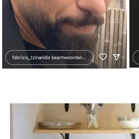
Vorig artikel
MARLEEN MERCKX MOET ZWARE KL
"HOEVEEL KAN EEN MENS AFZIEN?"