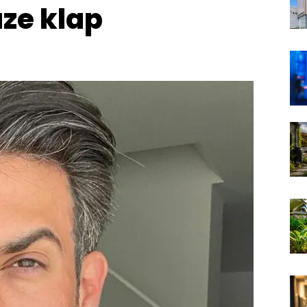
uze klap