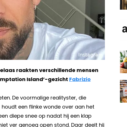
Helaas raakten verschillende mensen
mptation Island’-gezicht
Fabrizio
eten. De voormalige realityster, die
’, houdt een flinke wonde over aan het
een diepe snee op nadat hij een klap
niet ver genoeg open stond. Daar deelt hij