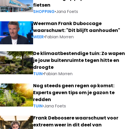
fietsen
SHOPPING
•
Jana Foets
Weerman Frank Duboccage
waarschuwt: "Dit blijft aanhouden"
WEER
•
Fabian Morren
De klimaatbestendige tuin: Zo wapen
je jouw buitenruimte tegen hitte en
droogte
TUIN
•
Fabian Morren
Nog steeds geen regen op komst:
Experts geven tips om je gazon te
redden
TUIN
•
Jana Foets
Frank Deboosere waarschuwt voor
extreem weer in dit deel van