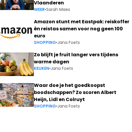
Vlaanderen
WEER
•
Sarah Maes
Amazon stunt met Eastpak: reiskoffer
én reistas samen voor nog geen 100
euro
SHOPPING
•
Jana Foets
Zo blijft je fruit langer vers tijdens
warme dagen
KEUKEN
•
Jana Foets
Waar doe je het goedkoopst
boodschappen? Zo scoren Albert
Heijn, Lidl en Colruyt
SHOPPING
•
Jana Foets