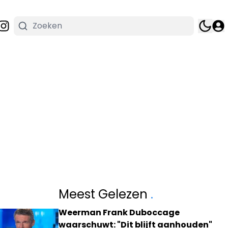
Meest Gelezen
.
Weerman Frank Duboccage
waarschuwt: "Dit blijft aanhouden"