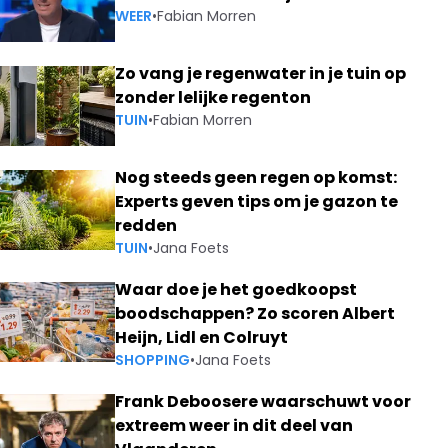
WEER
•
Fabian Morren
Zo vang je regenwater in je tuin op
zonder lelijke regenton
TUIN
•
Fabian Morren
Nog steeds geen regen op komst:
Experts geven tips om je gazon te
redden
TUIN
•
Jana Foets
Waar doe je het goedkoopst
boodschappen? Zo scoren Albert
Heijn, Lidl en Colruyt
SHOPPING
•
Jana Foets
Frank Deboosere waarschuwt voor
extreem weer in dit deel van