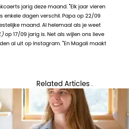
caerts jarig deze maand. "Elk jaar vieren
 enkele dagen verschil. Papa op 22/09
stelijke maand. Al helemaal als je weet
.)
op 17/09 jarig is. Net als wijlen ons lieve
en al uit op Instagram. "En Magali maakt
Volgend artikel
ICE CHRIS
NIEUWE LIEFDE 
Related Articles
.
 MEEMAKEN: "HIJ
'BLIND GETROUW
KAARTEN KIJKE