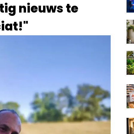
ig nieuws te
iat!"