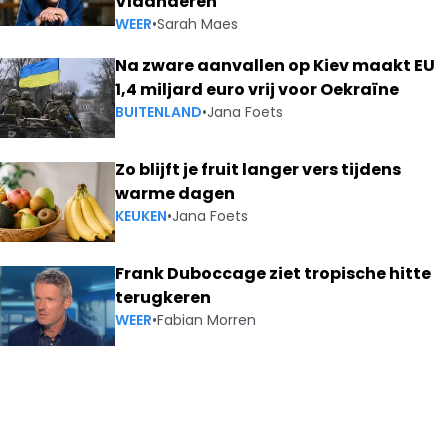
Vlaanderen
WEER
•
Sarah Maes
Na zware aanvallen op Kiev maakt EU
1,4 miljard euro vrij voor Oekraïne
BUITENLAND
•
Jana Foets
Zo blijft je fruit langer vers tijdens
warme dagen
KEUKEN
•
Jana Foets
Frank Duboccage ziet tropische hitte
terugkeren
WEER
•
Fabian Morren