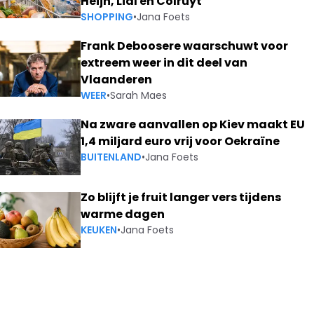
Heijn, Lidl en Colruyt
SHOPPING
•
Jana Foets
Frank Deboosere waarschuwt voor
extreem weer in dit deel van
Vlaanderen
WEER
•
Sarah Maes
Na zware aanvallen op Kiev maakt EU
1,4 miljard euro vrij voor Oekraïne
BUITENLAND
•
Jana Foets
Zo blijft je fruit langer vers tijdens
warme dagen
KEUKEN
•
Jana Foets