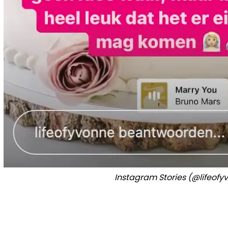
Instagram Stories (@lifeofy
Vorig artikel
EX-'FAMILIE'-ACTEURS VINCENT B