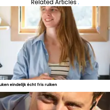
Related Articles
.
OVER
BESLISSING MET
ken eindelijk écht fris ruiken