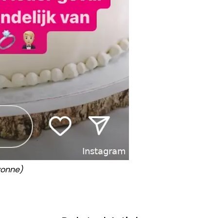
vonne)
Volgend artikel
ANIĆ EN BAB
‘VAN DER POEL