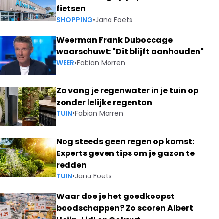
fietsen
SHOPPING
•
Jana Foets
Weerman Frank Duboccage
waarschuwt: "Dit blijft aanhouden"
WEER
•
Fabian Morren
Zo vang je regenwater in je tuin op
zonder lelijke regenton
TUIN
•
Fabian Morren
Nog steeds geen regen op komst:
Experts geven tips om je gazon te
redden
TUIN
•
Jana Foets
Waar doe je het goedkoopst
boodschappen? Zo scoren Albert