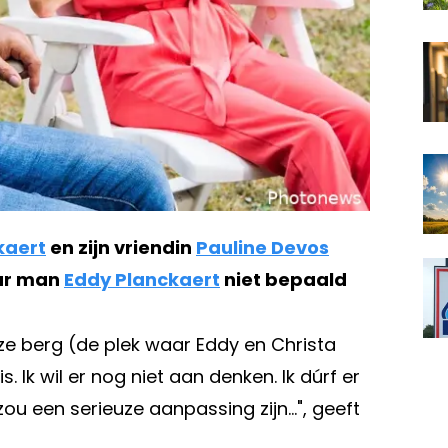
kaert
en zijn vriendin
Pauline Devos
aar man
Eddy Planckaert
niet bepaald
nze berg (de plek waar Eddy en Christa
s. Ik wil er nog niet aan denken. Ik dúrf er
zou een serieuze aanpassing zijn…", geeft