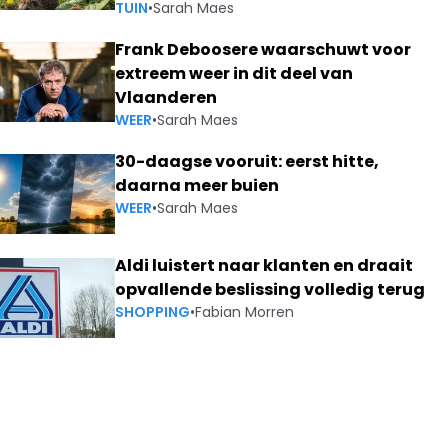
TUIN
•
Sarah Maes
Frank Deboosere waarschuwt voor
extreem weer in dit deel van
Vlaanderen
WEER
•
Sarah Maes
30-daagse vooruit: eerst hitte,
daarna meer buien
WEER
•
Sarah Maes
Aldi luistert naar klanten en draait
opvallende beslissing volledig terug
SHOPPING
•
Fabian Morren