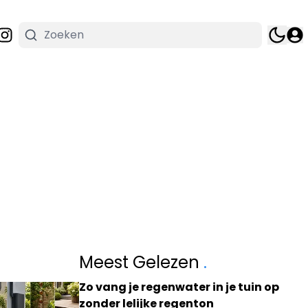
Meest Gelezen
.
Zo vang je regenwater in je tuin op
zonder lelijke regenton