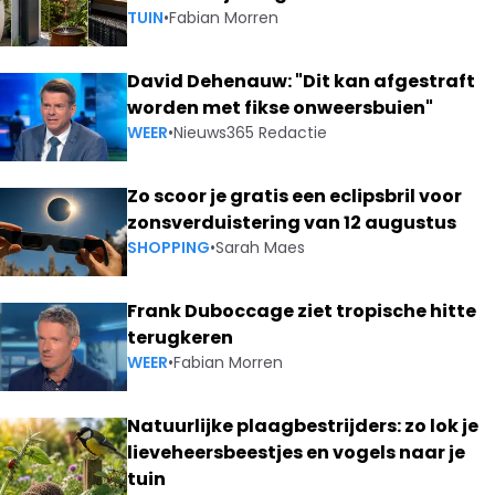
TUIN
•
Fabian Morren
David Dehenauw: "Dit kan afgestraft
worden met fikse onweersbuien"
WEER
•
Nieuws365 Redactie
Zo scoor je gratis een eclipsbril voor
zonsverduistering van 12 augustus
SHOPPING
•
Sarah Maes
Frank Duboccage ziet tropische hitte
terugkeren
WEER
•
Fabian Morren
Natuurlijke plaagbestrijders: zo lok je
lieveheersbeestjes en vogels naar je
tuin