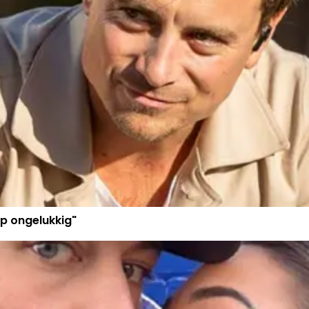
p ongelukkig"